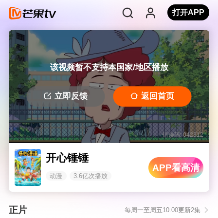
打开APP
该视频暂不支持本国家/地区播放
立即反馈
返回首页
错误码: 042312
开心锤锤
APP看高清
动漫
3.6亿次播放
正片
每周一至周五10:00更新2集