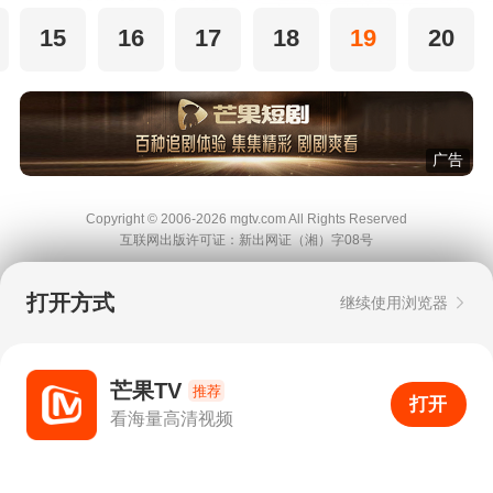
15
16
17
18
19
20
广告
Copyright © 2006-2026 mgtv.com All Rights
Reserved
互联网出版许可证：新出网证（湘）字08号
打开方式
继续使用浏览器
芒果TV
推荐
打开
APP
5
看海量高清视频
打开APP
超清画质
评论
下载
分享