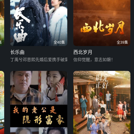
集
全40集
全39集
长乐曲
西北岁月
丁禹兮邓恩熙先婚后爱携手破案
信仰觉醒，意志如磐！