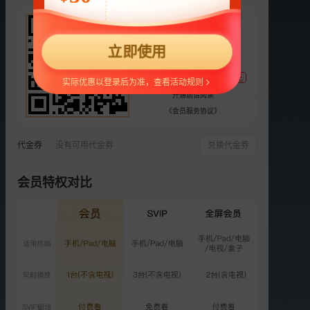
248
选集
44集全
¥
立即使用
预
预
预
支持
扫码支付
1
2
3
4
5
支付宝随机立减，最高88元
实际优惠以登录后为准，查看活动规则
预
VIP
VIP
VIP
VIP
开通前请阅读
6
3
4
5
6
《会员服务协议》
VIP
VIP
VIP
VIP
VIP
7
8
9
10
11
代金券
没有可用代金券
兑换代金券
VIP
VIP
VIP
VIP
VIP
会员特权对比
12
13
14
15
16
更多选集
精彩短片
更多
›