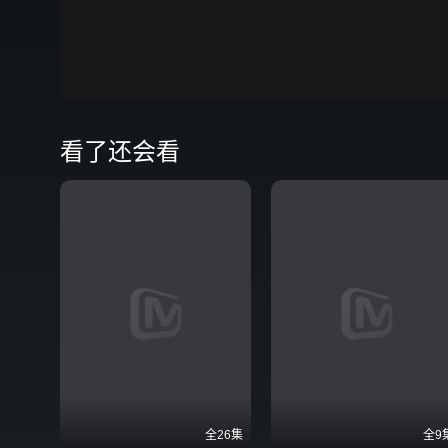
00:00
弹
看了还会看
全26集
全9