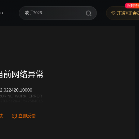
限时特
歌手2026
开通VIP会
乘风2026
中餐厅·南洋拾光季
快乐老家
忙忙碌碌寻宝藏2
当前网络异常
妻子的浪漫旅行2026
2.022420.10000
我们的宿舍·归心季
ROR:NETWORK_ERROR
4783-be2a-43fc425b40a6
克制升温
试
立即反馈
爸爸当家 第五季
你好，星期六