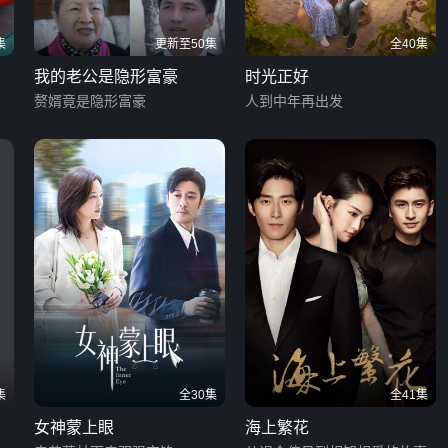
集
更新至50集
全40集
我的老公是隐形富豪
时光正好
赘婿竟是隐形富豪
人到中年再出发
集
全30集
全41集
女神蒙上眼
海上繁花