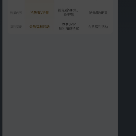
02:42
01:35
一家人送小咪陈慕远行
晓之以情动之以理！小咪
成功说服罗晴
02:52
03:01
小咪陈慕吵架 王大山深夜
王大山同意小咪支教 遭到
开导
众人反对
01:18
02:17
全家人为支持小咪陈慕支
狗粮管饱！小咪陈慕沙滩
教而大采购
亲吻