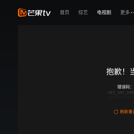
首页
综艺
电视剧
更多
抱歉！
错误码：
GET_SRC_ER
0b3def89-d3f5-
刷新重