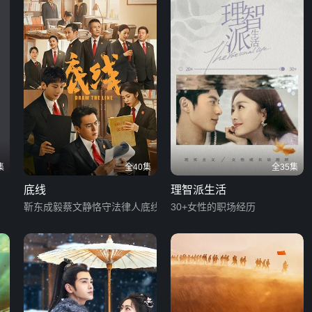
集
全40集
全35集
底线
理智派生活
靳东成毅蔡文静恪守法律人底线
30+女性的职场经历