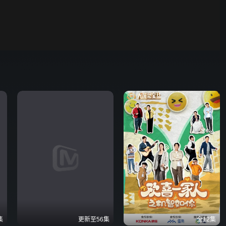
野狗骨头
00:01
自动
倍速
发射
集
更新至56集
全12集