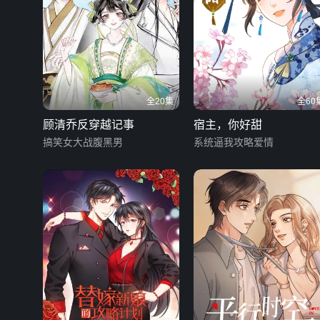
全20集
全60
顾清乔反穿越记事
宿主，你好甜
搞笑女大战腹黑男
系统逼我攻略爱情