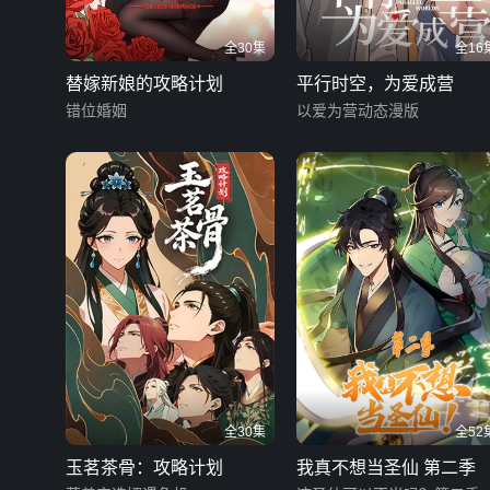
全30集
全16
替嫁新娘的攻略计划
平行时空，为爱成营
错位婚姻
以爱为营动态漫版
全30集
全52
玉茗茶骨：攻略计划
我真不想当圣仙 第二季