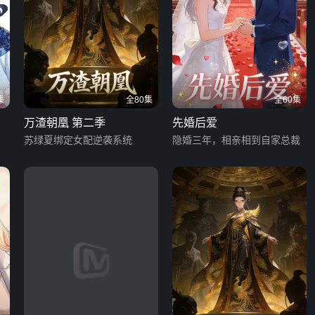
集
全80集
全60集
万渣朝凰 第二季
先婚后爱
苏绿夏绑定女配逆袭系统
隐婚三年，相亲相到自家总裁