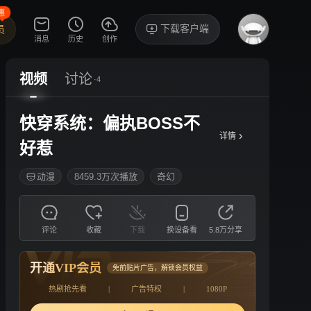
惠
下载客户端
员
消息
历史
创作
视频
讨论
·4
快穿系统：偏执BOSS不
›
详情
好惹
动漫
8459.3万次播放
奇幻
评论
收藏
下载
换设备看
5.8万分享
开通VIP会员
免前贴片广告，解锁会员权益
热剧抢先看
|
广告特权
|
1080P