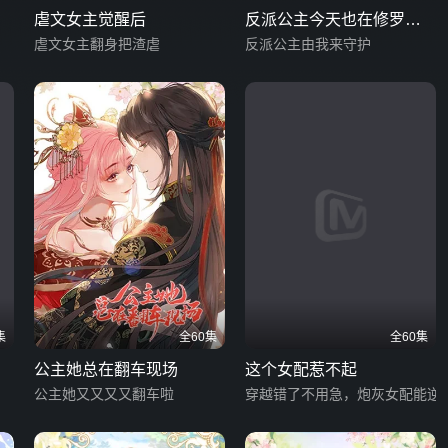
虐文女主觉醒后
反派公主今天也在修罗场
虐文女主翻身把渣虐
翻车
反派公主由我来守护
集
全60集
全60集
公主她总在翻车现场
这个女配惹不起
公主她又又又又翻车啦
穿越错了不用急，炮灰女配能逆