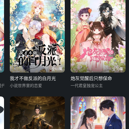
集
全60集
全30集
我才不做反派的白月光
炮灰觉醒后只想保命
现代漂流记
小说世界里的恋爱
一代君皇独宠公主