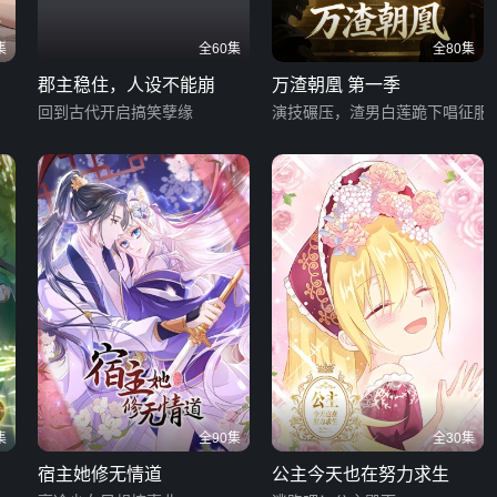
集
全60集
全80集
郡主稳住，人设不能崩
万渣朝凰 第一季
回到古代开启搞笑孽缘
演技碾压，渣男白莲跪下唱征服
集
全90集
全30集
宿主她修无情道
公主今天也在努力求生