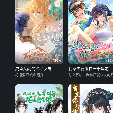
全30集
全80
咸鱼女配的绝地反击
我家老婆来自一千年前
花瓶爱豆咸鱼翻身
时空驿站：我和唐朝少女的