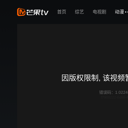
首页
综艺
电视剧
动漫
因版权限制, 该视
错误码
：
1.0224
f7900222-6d88-