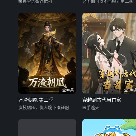
荣善宝选婿遇危机
这圣仙可以不当吗？第二季
全80集
全100
万渣朝凰 第三季
穿越到古代当首富
演技碾压，仇人跪下唱征服
医手遮天