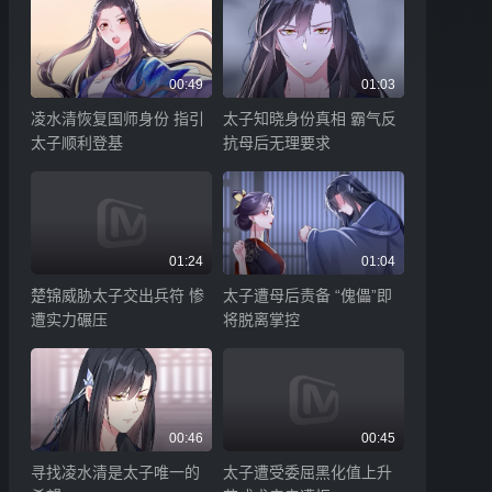
00:49
01:03
凌水清恢复国师身份 指引
太子知晓身份真相 霸气反
太子顺利登基
抗母后无理要求
01:24
01:04
楚锦威胁太子交出兵符 惨
太子遭母后责备 “傀儡”即
遭实力碾压
将脱离掌控
袭~
00:46
00:45
寻找凌水清是太子唯一的
太子遭受委屈黑化值上升