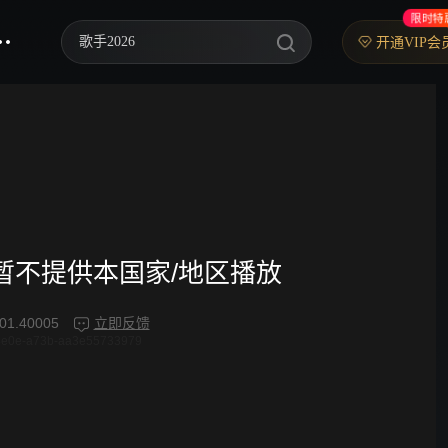
限时特
歌手2026
开通VIP会
乘风2026
中餐厅·南洋拾光季
快乐老家
忙忙碌碌寻宝藏2
妻子的浪漫旅行2026
频暂不提供本国家/地区播放
我们的宿舍·归心季
01.40005
立即反馈
4e0e-a73b-aa3e55733979
克制升温
爸爸当家 第五季
你好，星期六