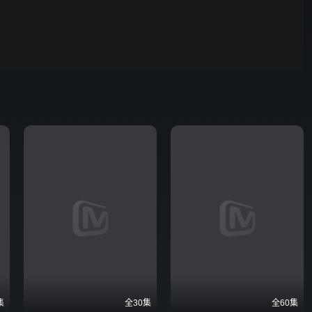
野狗骨头
00:01
自动
倍速
发射
集
全30集
全60集