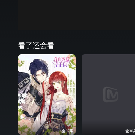
00:00
弹
看了还会看
全30集
全30