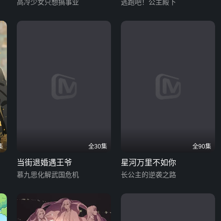
高冷少女只想搞事业
逃跑吧！公主殿下
集
全30集
全90集
当街退婚遇王爷
星河万里不如你
慕九思化解武国危机
长公主的逆袭之路