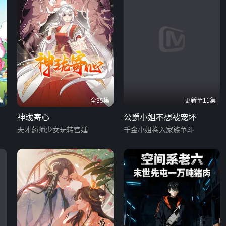
集
全35集
更新至11集
神珑寄心
公爵小姐不想被宠坏
天才药师少女玩转宫廷
千金小姐卷入家族争斗