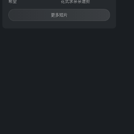
希望
花式求亲亲遭拒
更多短片