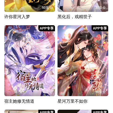
50集全
30集全
许你星河入梦
黑化后，戏精世子
APP专享
APP专享
90集全
90集全
宿主她修无情道
星河万里不如你
APP专享
APP专享