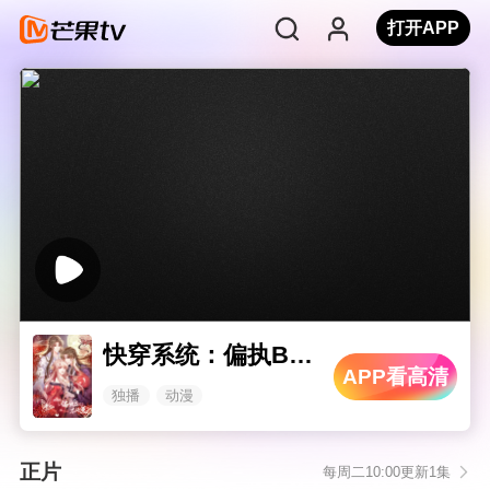
打开APP
快穿系统：偏执BOSS不好惹
APP看高清
独播
动漫
正片
每周二10:00更新1集