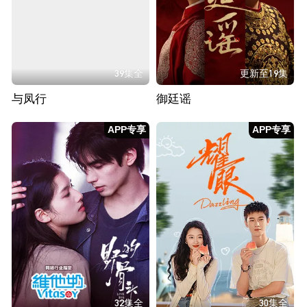
39集全
更新至19集
与凤行
御廷谣
APP专享
APP专享
32集全
30集全