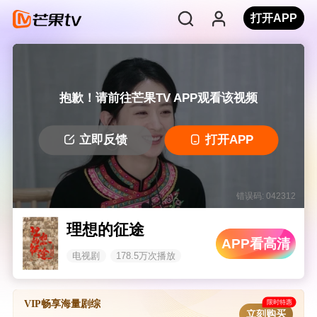
打开APP
抱歉！请前往芒果TV APP观看该视频
立即反馈
打开APP
错误码: 042312
理想的征途
APP看高清
电视剧
178.5万次播放
限时特惠
VIP畅享海量剧综
立刻购买