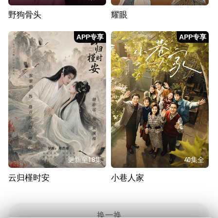
野狗骨头
耀眼
APP专享
APP专享
更新至18集
40集全
云归槿时安
小巷人家
换一换