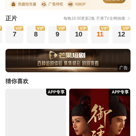
正片
每晚18:00更新2集 芒果TV全网独播
P
VIP
VIP
VIP
VIP
VIP
VIP
7
8
9
10
11
12
广告
猜你喜欢
APP专享
APP专享