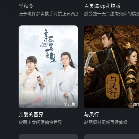
千秋令
百灵潭 cp乱炖版
张予曦佟梦实携手对抗正邪两道
感受独一无二甜虐交织的情
全35集
全39
亲爱的吾兄
与凤行
软萌少女闯荡仙侠世界
赵丽颖林更新再续仙缘