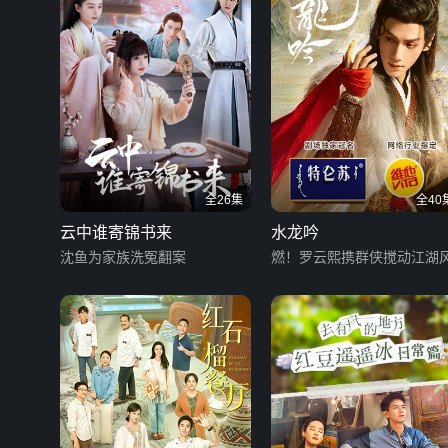
全26集
全40
云中谁寄锦书来
水龙吟
沈鱼为家族洗冤翻案
燃！罗云熙携群侠搅动江湖