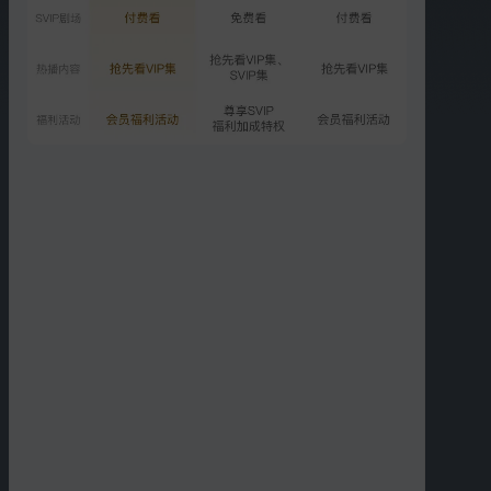
01:05
01:08
父子对决只为重朔三界
上古帝君被红茶妹妹一招
击毙
01:16
01:07
红凝挥泪斩红绳断孽缘
锦绣求亲乱投医
01:13
01:09
缘起缘灭红凝跳入化仙池
落花时节许你一世承诺
更多短片