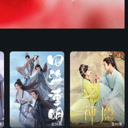
野狗骨头
47:32
576P
倍速
发射
集
全36集
全40集