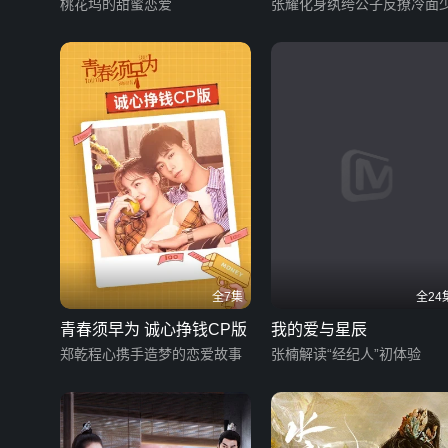
桃花坞的甜蜜恋爱
张耀化身纨绔公子反撩冷面
全7集
全24
青春须早为 诚心挣钱CP版
我的爱与星辰
郑乾程心携手造梦的恋爱故事
张楠解读“经纪人”初体验