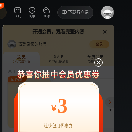
惠
下载客户端
员
消息
历史
创作
开通会员，观看完整内容
视频
讨论
·3460
刘学义的每个角色，都让我心动
意旋红凝胡意旋红凝胡意旋红凝胡意旋红凝
请登录您的账号
登录
落花时节又逢君
›
详情
锦绣红凝锦绣红凝锦绣红凝锦绣红凝锦绣红凝
会员
SVIP
全屏会员
手机/电脑/平板
SVIP剧场免费看
电视端也能用
旋胡意旋胡意旋胡意旋胡意旋胡意旋胡意旋胡意旋胡意
电视剧
16.4亿次播放
刘学义
适用手机/Pad/电脑
首月特惠
评论
收藏
下载
换设备看
84.9万分享
连续包月
连续包年
季
3
22
218
78
开通VIP会员
免前贴片广告，解锁会员权益
￥
¥
¥
¥
热剧抢先看
|
广告特权
|
1080P
22
立即开通
连续包月优惠券