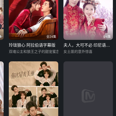
集
全24集
全4集
玲珑狼心 阿拉伯语字幕版
夫人，大可不必 印尼语字
双魂公主和狼王之子的甜宠蜜恋
幕版
女土匪的意外惊喜