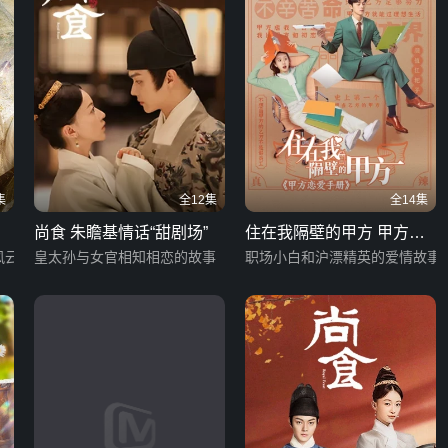
集
全12集
全14集
尚食 朱瞻基情话“甜剧场”
住在我隔壁的甲方 甲方恋
风云
皇太孙与女官相知相恋的故事
爱手册
职场小白和沪漂精英的爱情故事