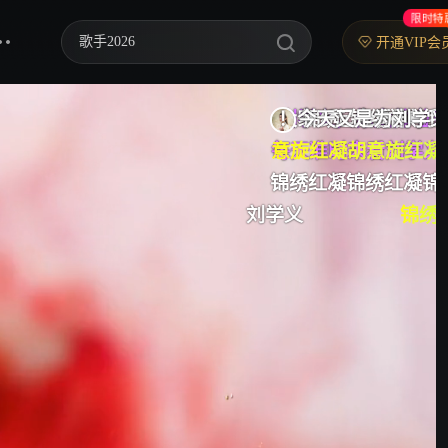
限时特
歌手2026
开通VIP会
乘风2026
刘学义，你太帅啦！
大家一起来看剧
！今天又是为刘学义倾倒的一天
锦绣:
锦绣神尊我来啦
中餐厅·南洋拾光季
每天准时来看刘学义
意旋红凝胡意旋红凝胡意旋红凝胡意旋红凝胡
快乐老家
锦绣红凝锦绣红凝锦绣红凝锦绣红凝锦绣红凝
刘学义
锦绣好棒，我爱你
胡意
忙忙碌碌寻宝藏2
妻子的浪漫旅行2026
我们的宿舍·归心季
克制升温
爸爸当家 第五季
你好，星期六