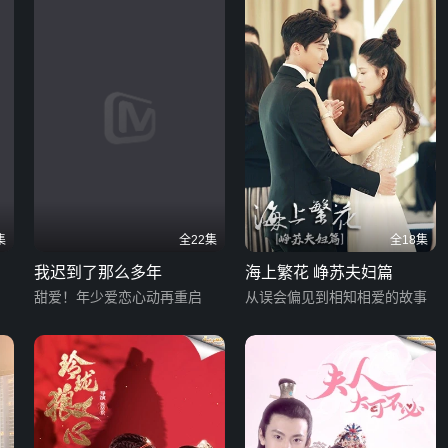
集
全22集
全18集
我迟到了那么多年
海上繁花 峥苏夫妇篇
甜爱！年少爱恋心动再重启
从误会偏见到相知相爱的故事