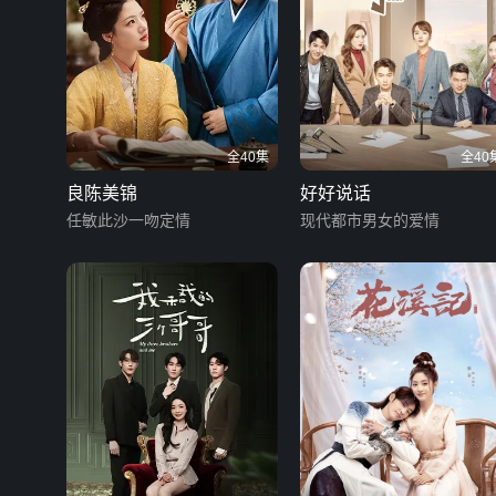
全40集
全40
良陈美锦
好好说话
任敏此沙一吻定情
现代都市男女的爱情