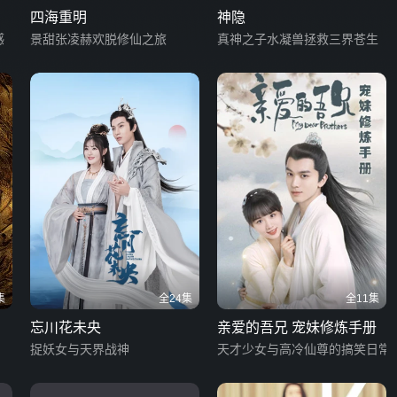
四海重明
神隐
感
景甜张凌赫欢脱修仙之旅
真神之子水凝兽拯救三界苍生
集
全24集
全11集
忘川花未央
亲爱的吾兄 宠妹修炼手册
捉妖女与天界战神
天才少女与高冷仙尊的搞笑日常