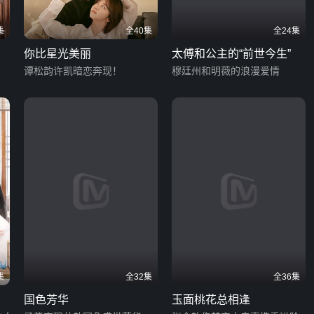
集
全40集
全24集
你比星光美丽
太傅和公主的“前世今生”
谭松韵许凯暗恋奔现！
穆廷州和明薇的浪漫爱情
集
全32集
全36集
国色芳华
玉面桃花总相逢