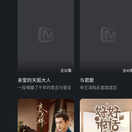
全30集
全49
亲爱的天狐大人
与君歌
一段埋藏了千年的爱恋与誓言
帝王深陷反套路虐恋