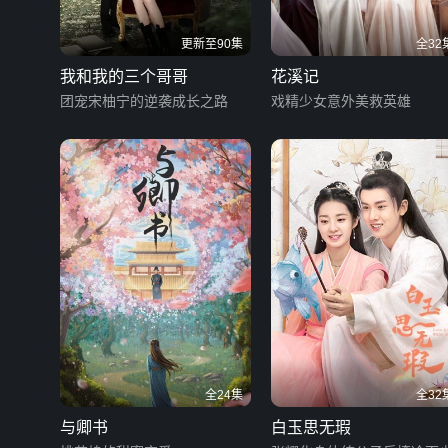
更新至90集
全32
我和我的三个哥哥
花溪记
团宠宋柚宁的逆袭成长之路
戏精少女意外美救英雄
全24集
全32
与卿书
白玉思无瑕