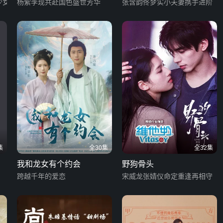
少女
杨紫李现共赴国色盛世芳华
张含韵佟梦实小夫妻携手进阶
集
全30集
全32集
我和龙女有个约会
野狗骨头
跨越千年的爱恋
宋威龙张婧仪命定重逢再相守