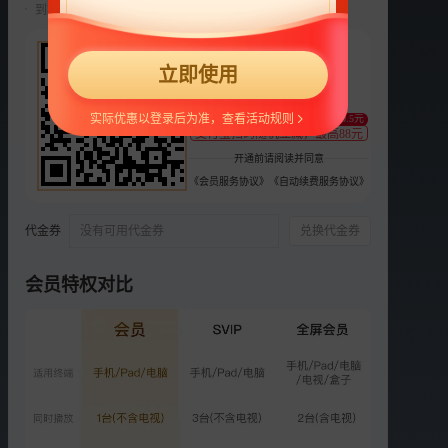
到期前自动续费22元/月，可随时取消。
选集
40集全
22
立即使用
VIP
VIP
VIP
VIP
VIP
¥
32
33
34
35
36
支持
扫码支付
实际优惠以登录后为准，查看活动规则
至少减0.5元
VIP
VIP
VIP
VIP
付费
支付宝扫码随机立减，最高88元
37
38
39
40
番1
开通前请阅读并同意
《会员服务协议》
《自动续费服务协议》
付费
VIP
VIP
VIP
VIP
番2
番3
彩1
彩2
彩3
代金券
没有可用代金券
兑换代金券
VIP
VIP
VIP
VIP
VIP
彩4
彩5
彩6
彩7
彩8
会员特权对比
更多选集
精彩短片
更多
›