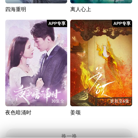
四海重明
离人心上
APP专享
APP专享
30集全
更新至6集
夜色暗涌时
姜颂
换一换