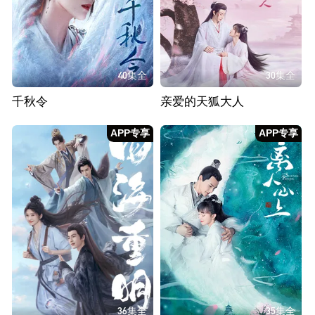
40集全
30集全
千秋令
亲爱的天狐大人
APP专享
APP专享
36集全
35集全