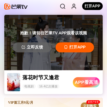
打开APP
抱歉！请前往芒果TV APP观看该视频
立即反馈
打开APP
错误码: 042312
落花时节又逢君
APP看高清
电视剧
16.4亿次播放
新用户专享
VIP首三月9元/月
立刻购买