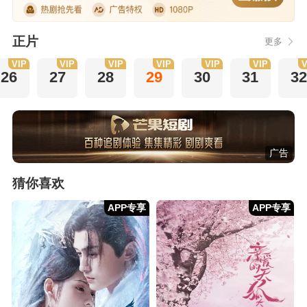
正片
更多
VIP
VIP
VIP
VIP
VIP
VIP
V
26
27
28
29
30
31
32
广告
猜你喜欢
APP专享
APP专享