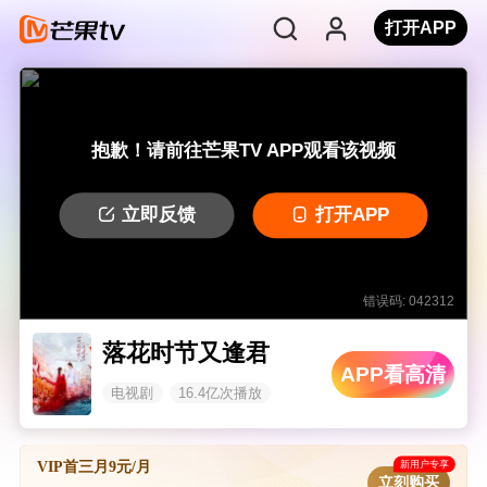
打开APP
抱歉！请前往芒果TV APP观看该视频
立即反馈
打开APP
错误码: 042312
落花时节又逢君
APP看高清
电视剧
16.4亿次播放
新用户专享
VIP首三月9元/月
立刻购买