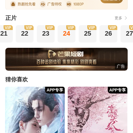
正片
更多
VIP
VIP
VIP
VIP
VIP
VIP
V
21
22
23
24
25
26
27
广告
猜你喜欢
APP专享
APP专享