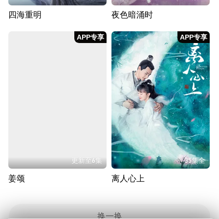
四海重明
夜色暗涌时
APP专享
APP专享
更新至6集
35集全
姜颂
离人心上
换一换