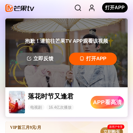
打开APP
抱歉！请前往芒果TV APP观看该视频
立即反馈
打开APP
错误码: 042312
落花时节又逢君
APP看高清
电视剧
16.4亿次播放
新用户专享
VIP首三月9元/月
立刻购买