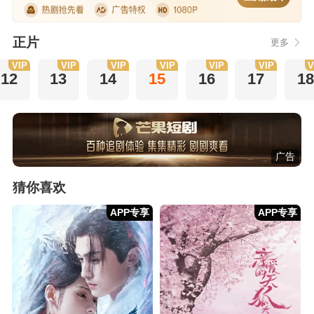
正片
更多
VIP
VIP
VIP
VIP
VIP
VIP
V
12
13
14
15
16
17
18
广告
猜你喜欢
APP专享
APP专享