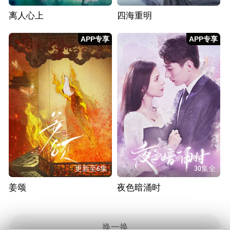
离人心上
四海重明
APP专享
APP专享
更新至6集
30集全
姜颂
夜色暗涌时
换一换