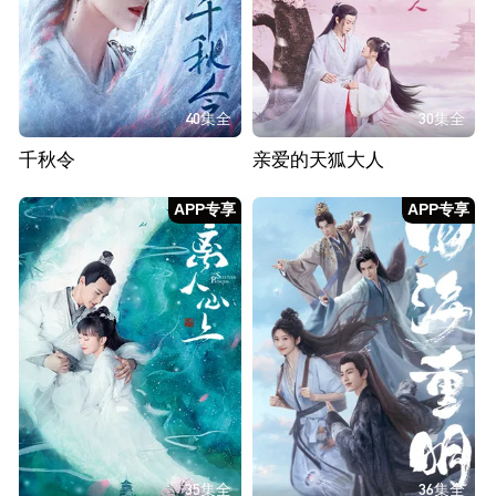
40集全
30集全
千秋令
亲爱的天狐大人
APP专享
APP专享
35集全
36集全