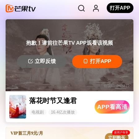
打开APP
抱歉！请前往芒果TV APP观看该视频
立即反馈
打开APP
错误码: 042312
落花时节又逢君
APP看高清
电视剧
16.4亿次播放
新用户专享
VIP首三月9元/月
立刻购买