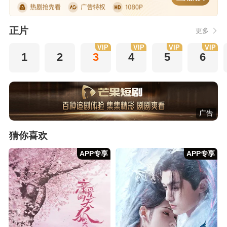
正片
更多
VIP
VIP
VIP
VIP
1
2
3
4
5
6
广告
猜你喜欢
APP专享
APP专享