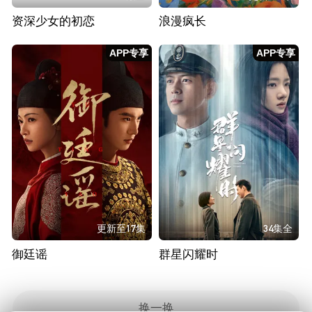
资深少女的初恋
浪漫疯长
APP专享
APP专享
更新至17集
34集全
御廷谣
群星闪耀时
换一换