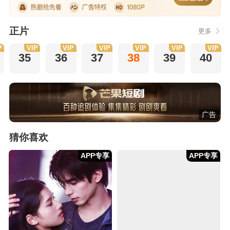
正片
更多
P
VIP
VIP
VIP
VIP
VIP
VIP
35
36
37
38
39
40
广告
猜你喜欢
APP专享
APP专享