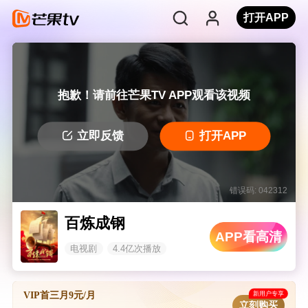
打开APP
抱歉！请前往芒果TV APP观看该视频
立即反馈
打开APP
错误码: 042312
百炼成钢
APP看高清
电视剧
4.4亿次播放
新用户专享
VIP首三月9元/月
立刻购买