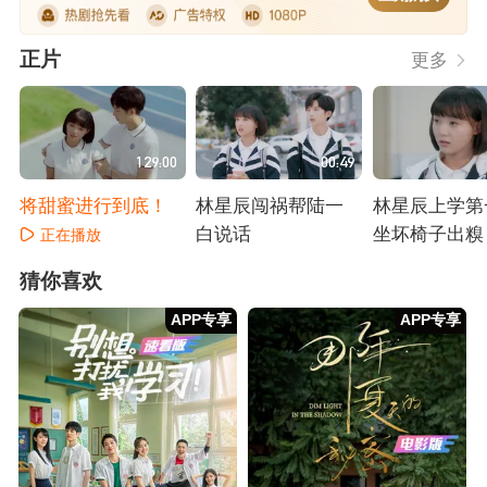
正片
更多
129:00
00:49
将甜蜜进行到底！
林星辰闯祸帮陆一
林星辰上学第
白说话
坐坏椅子出糗
正在播放
正在播放
正在播放
猜你喜欢
APP专享
APP专享