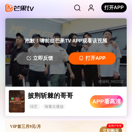
打开APP
抱歉！请前往芒果TV APP观看该视频
立即反馈
打开APP
错误码: 042312
披荆斩棘的哥哥
APP看高清
综艺
海量次播放
新用户专享
VIP首三月9元/月
立刻购买