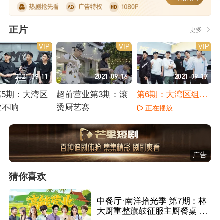
正片
更多
VIP
VIP
VIP
2021-09-11
2021-09-16
2021-09-17
s第5期：大湾区
超前营业第3期：滚
第6期：大湾区组面
吹不响
烫厨艺赛
临重组？
正在播放
播放
正在播放
广告
猜你喜欢
中餐厅·南洋拾光季 第7期：林
大厨重整旗鼓征服主厨餐桌 王