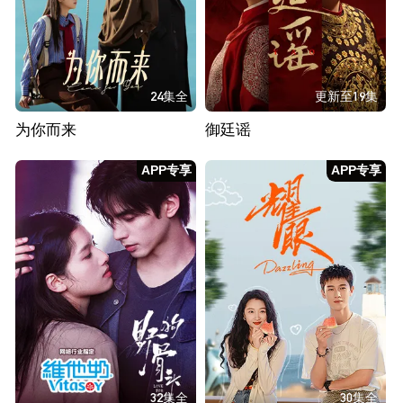
24集全
更新至19集
为你而来
御廷谣
APP专享
APP专享
32集全
30集全