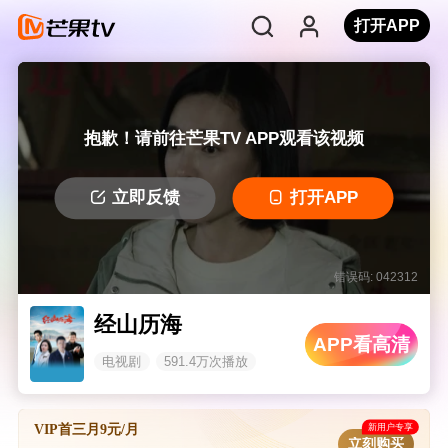
打开APP
抱歉！请前往芒果TV APP观看该视频
立即反馈
打开APP
错误码: 042312
经山历海
APP看高清
电视剧
591.4万次播放
新用户专享
VIP首三月9元/月
立刻购买