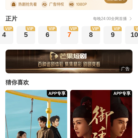
正片
每晚24:00全网首播
VIP
VIP
VIP
VIP
VIP
VIP
V
4
5
6
7
8
9
10
广告
猜你喜欢
APP专享
APP专享