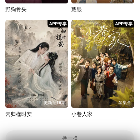
野狗骨头
耀眼
APP专享
APP专享
更新至18集
40集全
云归槿时安
小巷人家
换一换