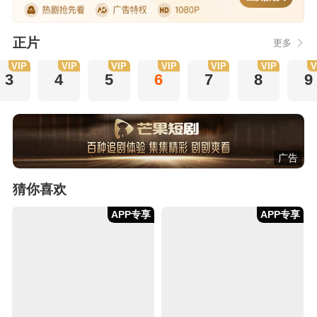
正片
更多
VIP
VIP
VIP
VIP
VIP
VIP
V
3
4
5
6
7
8
9
广告
猜你喜欢
APP专享
APP专享