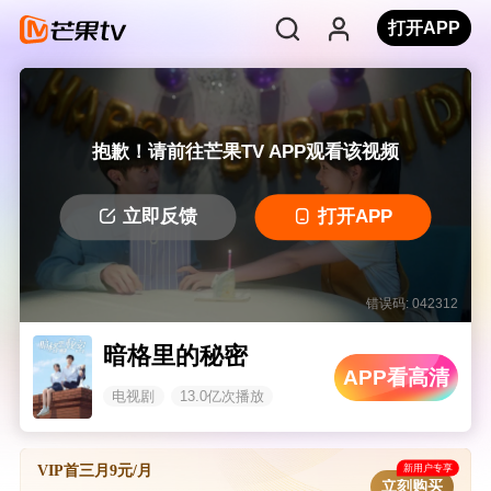
打开APP
抱歉！请前往芒果TV APP观看该视频
立即反馈
打开APP
错误码: 042312
暗格里的秘密
APP看高清
电视剧
13.0亿次播放
新用户专享
VIP首三月9元/月
立刻购买