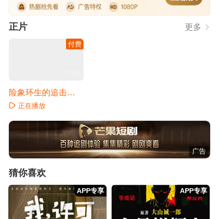
正片
更多
付费
05:50
险象环生的追击故
事
正在播放
广告
猜你喜欢
APP专享
APP专享