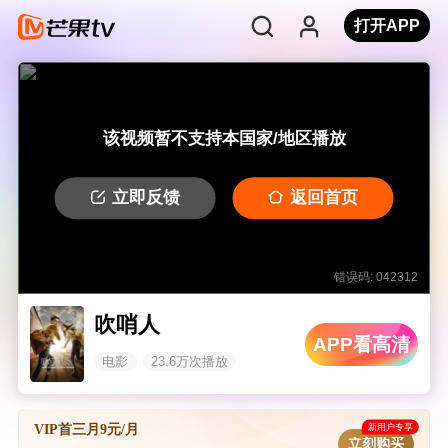
打开APP
该视频暂不支持本国家/地区播放
立即反馈
返回首页
错误码: 042312
吹哨人
APP看高清
电影
23.6万次播放
新用户专享
VIP首三月9元/月
立刻购买