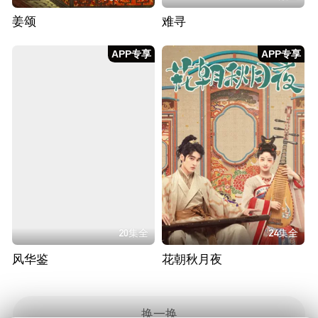
姜颂
难寻
APP专享
APP专享
20集全
24集全
风华鉴
花朝秋月夜
换一换