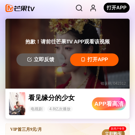
打开APP
抱歉！请前往芒果TV APP观看该视频
立即反馈
打开APP
错误码: 042312
看见缘分的少女
APP看高清
电视剧
4.8亿次播放
新用户专享
VIP首三月9元/月
立刻购买