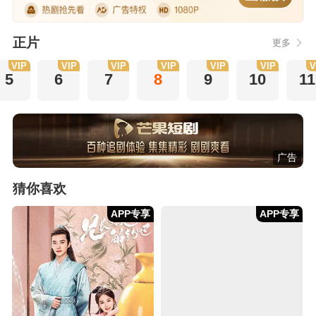
正片
更多
VIP
VIP
VIP
VIP
VIP
VIP
V
5
6
7
8
9
10
11
广告
猜你喜欢
APP专享
APP专享