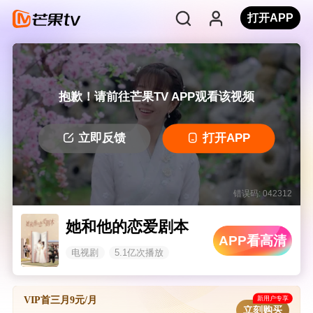
打开APP
抱歉！请前往芒果TV APP观看该视频
立即反馈
打开APP
错误码: 042312
她和他的恋爱剧本
APP看高清
电视剧
5.1亿次播放
新用户专享
VIP首三月9元/月
立刻购买