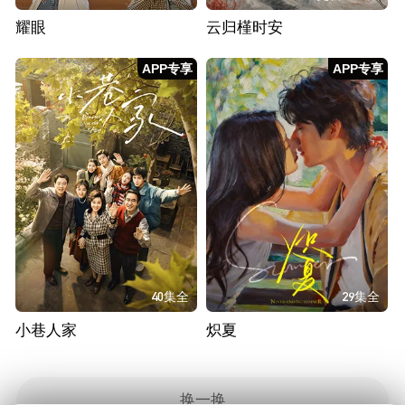
耀眼
云归槿时安
APP专享
APP专享
40集全
29集全
小巷人家
炽夏
换一换