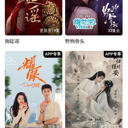
更新至19集
32集全
御廷谣
野狗骨头
APP专享
APP专享
30集全
更新至18集