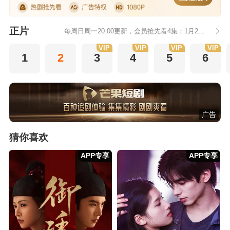
正片
每周日周一20:00更新，会员抢先看4集；1月2日20:00会员加更
VIP
VIP
VIP
VIP
1
2
3
4
5
6
广告
猜你喜欢
APP专享
APP专享