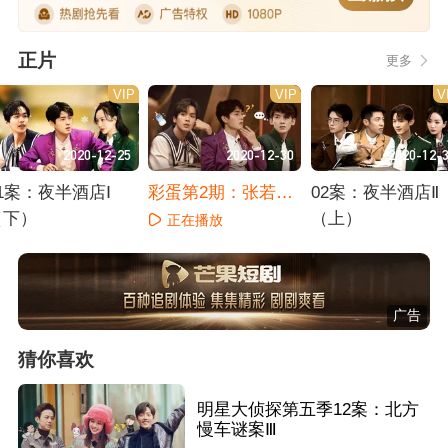
正片
更多
VIP
VIP
V
2020-12-25
2020-12-30
2020-12-
1案：夜半酒店Ⅰ
彩蛋第2期：张若昀
02案：夜半酒店Ⅱ
（下）
聊女儿趣事
（上）
正在播放
正在播放
正在播放
广告
猜你喜欢
明星大侦探第五季12案：北方
慢车谜案Ⅲ