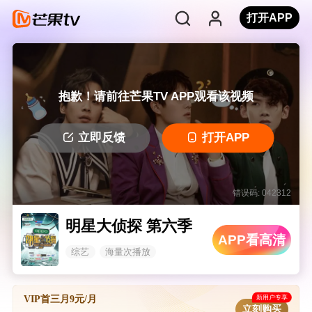
打开APP
抱歉！请前往芒果TV APP观看该视频
立即反馈
打开APP
错误码: 042312
明星大侦探 第六季
APP看高清
综艺
海量次播放
新用户专享
VIP首三月9元/月
立刻购买