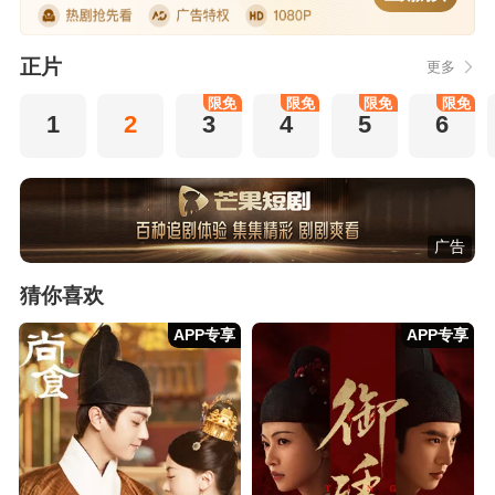
正片
更多
限免
限免
限免
限免
1
2
3
4
5
6
广告
猜你喜欢
APP专享
APP专享