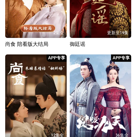
2集全
更新至19集
尚食 陪看版大结局
御廷谣
APP专享
APP专享
12集全
36集全