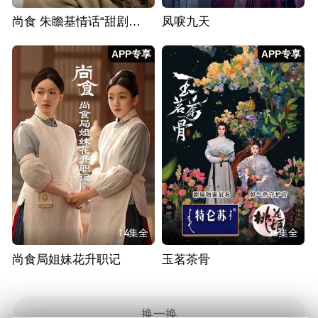
尚食 朱瞻基情话“甜剧场”
凤唳九天
APP专享
APP专享
14集全
36集全
尚食局姐妹花升职记
玉茗茶骨
换一换