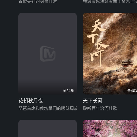
女娇蛮追爱记
青椒夫妇的甜蜜日常
程潇蒙恩演绎冷面千金恋上
全24集
全40
花朝秋月夜
天下长河
琵琶首席和教坊掌门的暧昧周旋
聆听百年治河壮歌