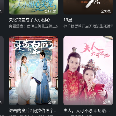
集
全111集
全30集
失忆钦差成了大小姐心尖
19层
宠
爽甜爆表！侯明昊娜扎互撩上头
孙千魏哲鸣开启无限流生死循环
集
全3集
全4集
进击的皇后2 阿拉伯语字幕
夫人，大可不必 印尼语字