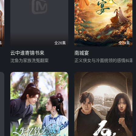
集
全26集
全24集
云中谁寄锦书来
南城宴
沈鱼为家族洗冤翻案
正义侠女与冷面统领的感情纠葛