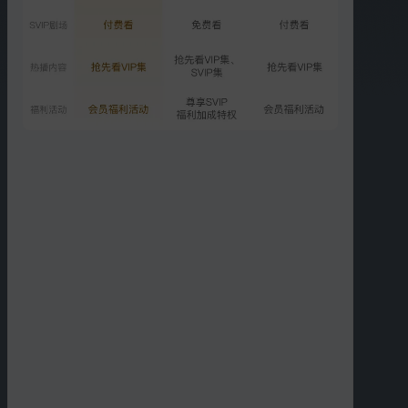
精彩短片
更多
›
00:53
00:46
岛主夫妇甜蜜日常，旁人
可把端木白给难住了
直呼“有点酸”
00:49
00:44
花溶这伤口包扎得也太潦
端木白自称打戏好翻车
草了吧