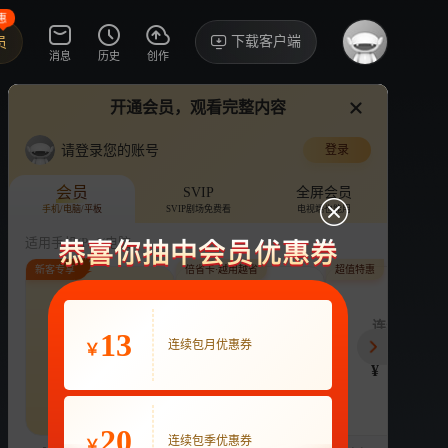
惠
下载客户端
员
消息
历史
创作
开通会员，观看完整内容
视频
讨论
·49
请登录您的账号
登录
一夜新娘 第二季
›
详情
会员
SVIP
全屏会员
手机/电脑/平板
SVIP剧场免费看
电视端也能用
电视剧
5.0亿次播放
袁昊
赵昭仪
适用手机/Pad/电脑
新客专享
倍省卡·越用越省
超值特惠
评论
4.4万收藏
下载
换设备看
分享
连续包月
月付最低至
连续包季
13
22
连续包月优惠券
3.9
63
开通VIP会员
￥
免前贴片广告，解锁会员权益
¥
¥
¥
热剧抢先看
|
广告特权
|
1080P
22
立即开通
20
连续包季优惠券
￥