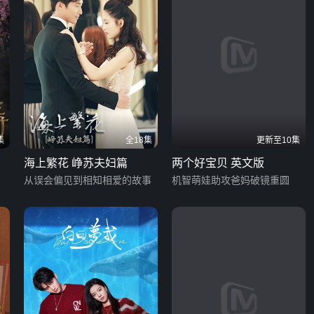
集
全18集
更新至10集
海上繁花 峥苏夫妇篇
两个好宝贝 英文版
从误会偏见到相知相爱的故事
机智萌娃助攻爸妈破镜重圆