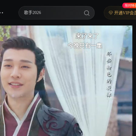
限时特
歌手2026
开通VIP会
乘风2026
来了
来了来了
中餐厅·南洋拾光季
今晚只有一集
快乐老家
忙忙碌碌寻宝藏2
妻子的浪漫旅行2026
我们的宿舍·归心季
克制升温
爸爸当家 第五季
你好，星期六