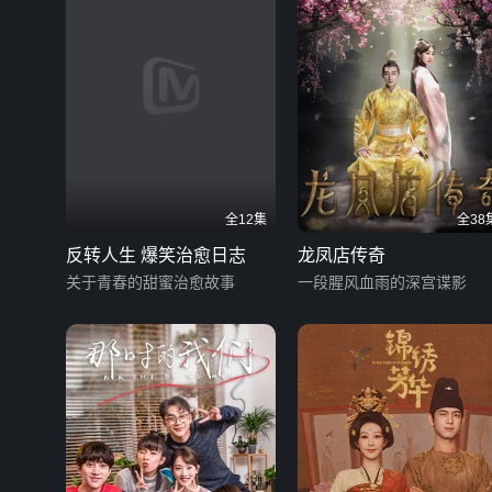
全12集
全38
反转人生 爆笑治愈日志
龙凤店传奇
关于青春的甜蜜治愈故事
一段腥风血雨的深宫谍影