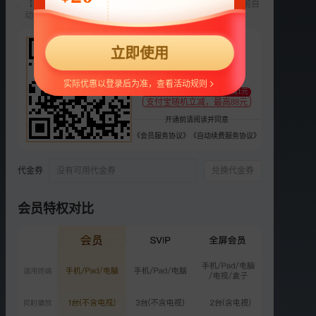
【新用户专享】前3个月每月9元，第4个月起22元/月，到期前自
动续费，可随时取消。
选集
24集全
22
第2部
第1部
立即使用
¥
VIP
VIP
VIP
VIP
VIP
13
14
15
16
17
支持
扫码支付
实际优惠以登录后为准，查看活动规则
至少减1元
支付宝随机立减，最高88元
VIP
VIP
VIP
VIP
VIP
开通前请阅读并同意
18
19
20
21
22
《会员服务协议》
《自动续费服务协议》
VIP
VIP
VIP
付费
VIP
23
24
周预告
番外
彩1
代金券
没有可用代金券
兑换代金券
VIP
VIP
VIP
VIP
会员特权对比
彩2
彩3
彩4
彩5
荐
一夜新娘2 下饭版
更多选集