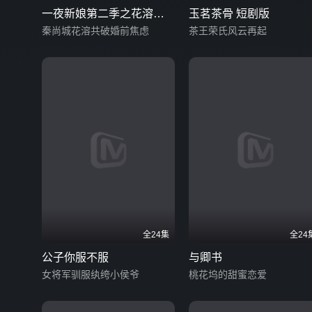
一夜新娘第二季之花溶驭
玉茗茶骨 短剧版
夫记
秦尚城花溶共破婚前焦虑
茶王荣氏风云再起
全24集
全24
公子你服不服
与卿书
女将军驯服纨绔小侯爷
桃花坞的甜蜜恋爱