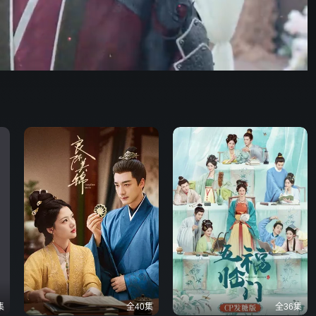
野狗骨头
47:30
576P
倍速
发射
集
全40集
全36集