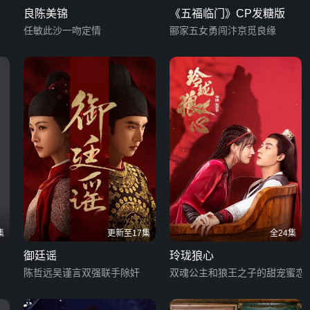
良陈美锦
《五福临门》CP发糖版
任敏此沙一吻定情
郦家五女勇闯汴京觅良缘
集
更新至17集
全24集
御廷谣
玲珑狼心
陈哲远吴谨言双强联手除奸
双魂公主和狼王之子的甜宠蜜恋