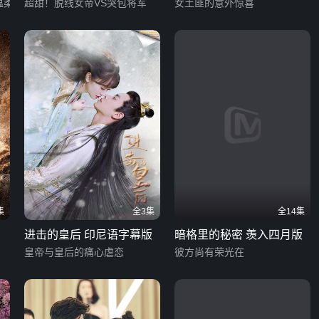
温柔人夫
版
超甜！脱线女帝VS哭包将军
幕版
女土匪的意外惊喜
集
全3集
全14集
进击的皇后 印尼语字幕版
暗格里的秘密 羡入四月版
皇帝与皇后的痛心虐恋
彼方尚有荣光在