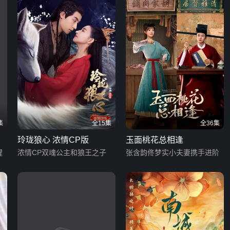
集
全15集
全36集
玲珑狼心 浓情CP版
玉面桃花总相逢
醒
浓情CP双魂公主和狼王之子
张含韵佟梦实小夫妻携手进阶