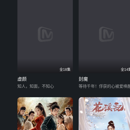
全18集
全14
虚颜
封魔
知人，知面，不知心
等待千年！俘获的心被爱唤