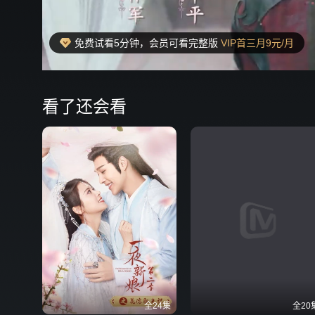
免费试看5分钟，会员可看完整版
VIP首三月9元/月
00:19
弹
看了还会看
全24集
全20