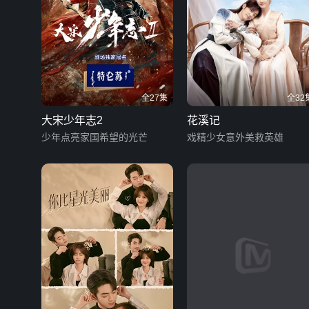
全27集
全32
大宋少年志2
花溪记
少年点亮家国希望的光芒
戏精少女意外美救英雄