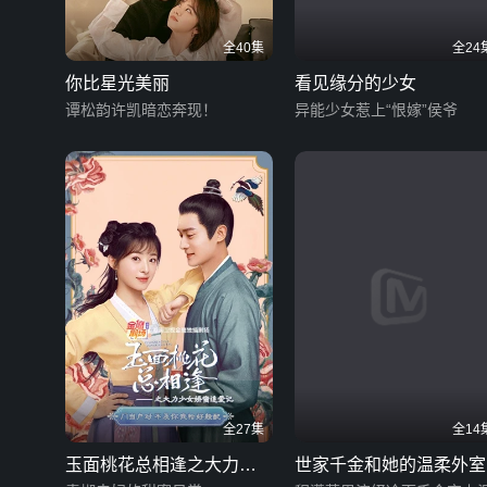
全40集
全24
你比星光美丽
看见缘分的少女
谭松韵许凯暗恋奔现！
异能少女惹上“恨嫁”侯爷
全27集
全14
玉面桃花总相逢之大力少
世家千金和她的温柔外室