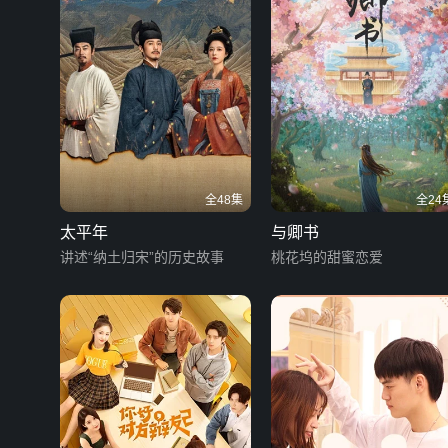
全48集
全24
太平年
与卿书
讲述“纳土归宋”的历史故事
桃花坞的甜蜜恋爱