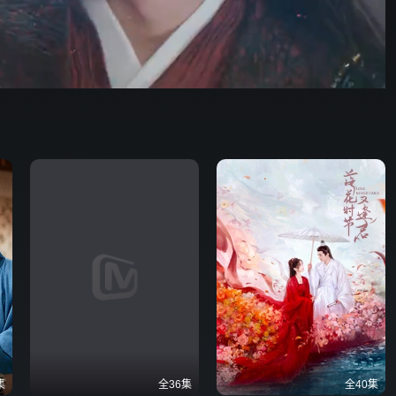
40:53
576P
倍速
发射
集
全36集
全40集