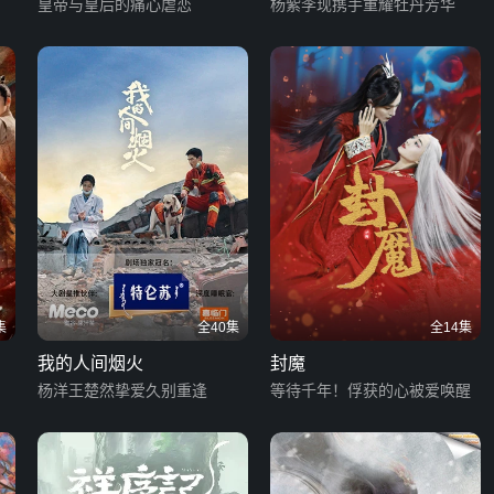
版
皇帝与皇后的痛心虐恋
杨紫李现携手重耀牡丹芳华
集
全40集
全14集
我的人间烟火
封魔
杨洋王楚然挚爱久别重逢
等待千年！俘获的心被爱唤醒