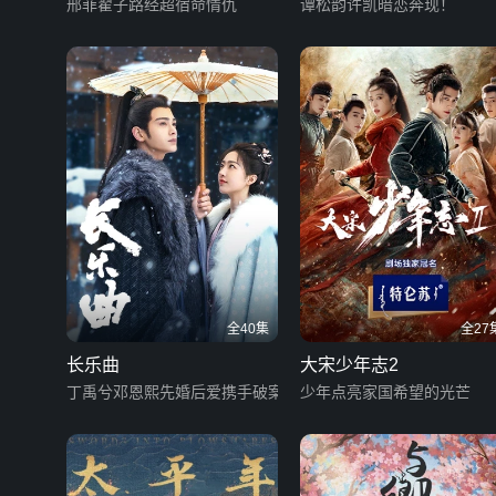
邢菲翟子路经超宿命情仇
谭松韵许凯暗恋奔现！
全40集
全27
长乐曲
大宋少年志2
丁禹兮邓恩熙先婚后爱携手破案
少年点亮家国希望的光芒