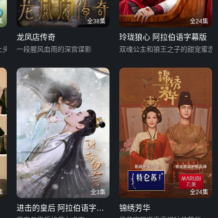
集
全38集
全24集
龙凤店传奇
玲珑狼心 阿拉伯语字幕版
上头
一段腥风血雨的深宫谍影
双魂公主和狼王之子的甜宠蜜恋
集
全3集
全24集
进击的皇后 阿拉伯语字幕
锦绣芳华