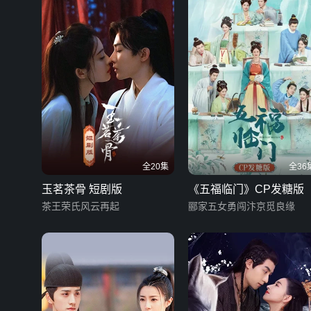
全20集
全36
玉茗茶骨 短剧版
《五福临门》CP发糖版
茶王荣氏风云再起
郦家五女勇闯汴京觅良缘