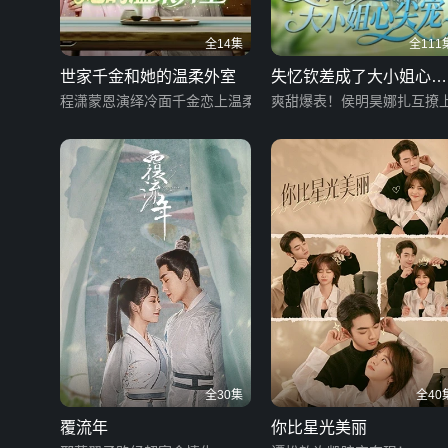
全14集
全111
世家千金和她的温柔外室
失忆钦差成了大小姐心尖
程潇蒙恩演绎冷面千金恋上温柔人夫
宠
爽甜爆表！侯明昊娜扎互撩
全30集
全40
覆流年
你比星光美丽