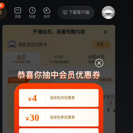
通
下载客户端
员
消息
历史
创作
开通会员，观看完整内容
视频
讨论
·31
请登录您的账号
登录
一夜新娘 第二季
›
详情
会员
SVIP
全屏会员
手机/电脑/平板
SVIP剧场免费看
电视端也能用
电视剧
5.0亿次播放
袁昊
赵昭仪
适用手机/Pad/电脑
首两月特惠
限量发售
评论
4.4万收藏
下载
换设备看
分享
连续包月
4
连续包季
定制电子吧唧年
连续包月优惠券
￥
22
63
248
开通VIP会员
免前贴片广告，解锁会员权益
¥
¥
¥
热剧抢先看
|
广告特权
|
1080P
30
22
连续包季优惠券
￥
立即开通