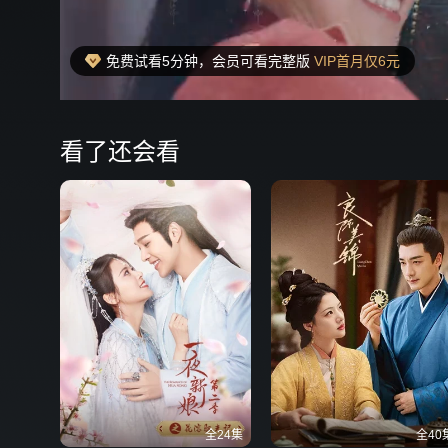
免费试看5分钟，会员可看完整版
VIP首月仅6元
00:22
弹
看了还会看
全24集
全40