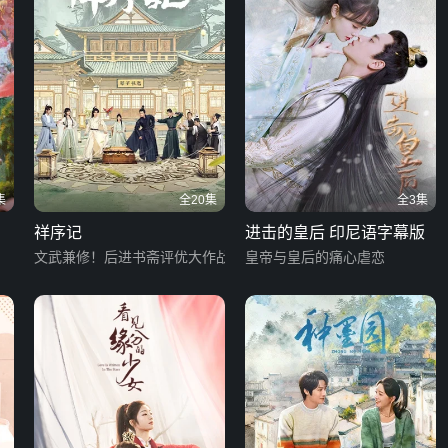
集
全20集
全3集
祥序记
进击的皇后 印尼语字幕版
文武兼修！后进书斋评优大作战
皇帝与皇后的痛心虐恋