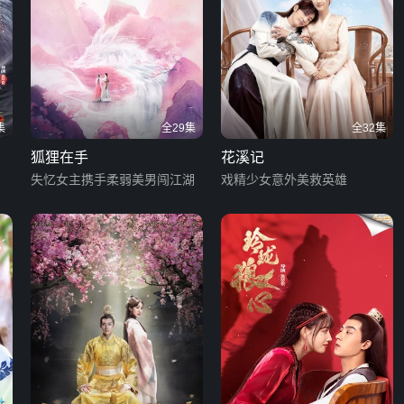
集
全29集
全32集
狐狸在手
花溪记
失忆女主携手柔弱美男闯江湖
戏精少女意外美救英雄