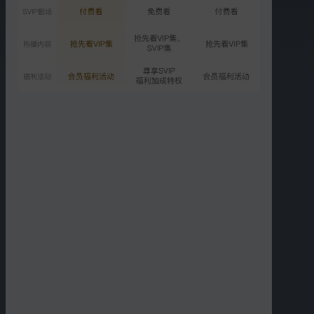
精彩短片
更多
›
00:53
00:46
岛主夫妇甜蜜日常，旁人
可把端木白给难住了
直呼“有点酸”
00:49
00:44
花溶这伤口包扎得也太潦
端木白自称打戏好翻车
草了吧