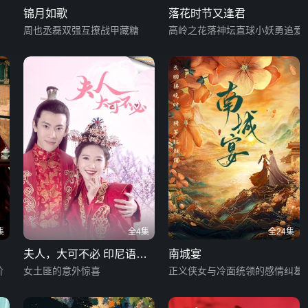
锦月如歌
落花时节又逢君
周也丞磊双强互撩战甲藏糖
高岭之花落神坛直球小妖勇追爱
集
全4集
全24集
夫人，大可不必 印尼语字
南城宴
阶
幕版
女土匪的意外惊喜
正义侠女与冷面统领的感情纠葛