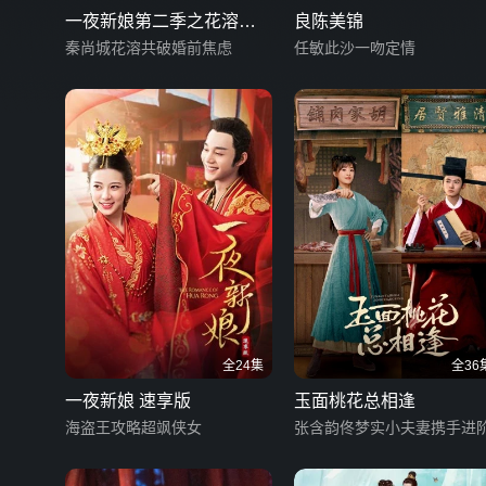
一夜新娘第二季之花溶驭
良陈美锦
夫记
秦尚城花溶共破婚前焦虑
任敏此沙一吻定情
全24集
全36
一夜新娘 速享版
玉面桃花总相逢
海盗王攻略超飒侠女
张含韵佟梦实小夫妻携手进