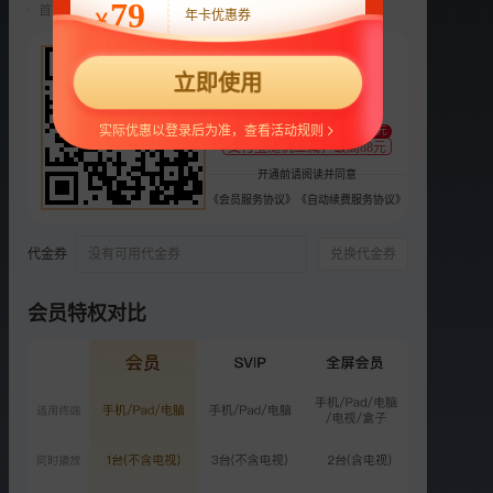
79
首两月仅18元/月，第三月起自动续费22元/月，可随时取消。
年卡优惠券
￥
选集
24集全
22
第2部
第1部
立即使用
¥
VIP
VIP
VIP
VIP
VIP
支持
扫码支付
13
14
15
16
17
实际优惠以登录后为准，查看活动规则
至少减1元
支付宝随机立减，最高88元
开通前请阅读并同意
VIP
VIP
VIP
VIP
VIP
18
19
20
21
22
《会员服务协议》
《自动续费服务协议》
VIP
VIP
VIP
付费
VIP
代金券
没有可用代金券
兑换代金券
23
24
周预告
番外
彩1
VIP
VIP
VIP
VIP
会员特权对比
彩2
彩3
彩4
彩5
荐
一夜新娘2 下饭版
更多选集