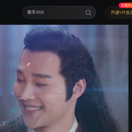
优惠开
你好，星期六
开通VIP会
中餐厅·南洋拾光季
快乐老家
野狗骨头
忙忙碌碌寻宝藏2
我们的宿舍·归心季
爸爸当家 第五季
密室大逃脱 第八季
御廷谣