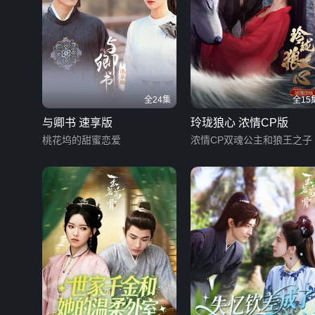
全24集
全15
与卿书 速享版
玲珑狼心 浓情CP版
桃花坞的甜蜜恋爱
浓情CP双魂公主和狼王之子