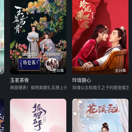
集
全36集
全24集
玉茗茶骨
玲珑狼心
爽甜爆表！侯明昊娜扎互撩上头
双魂公主和狼王之子的甜宠蜜恋