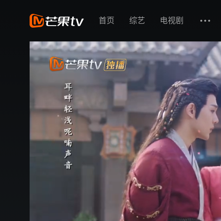
首页
综艺
电视剧