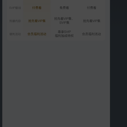
00:53
00:46
岛主夫妇甜蜜日常，旁人
可把端木白给难住了
直呼“有点酸”
00:49
00:44
花溶这伤口包扎得也太潦
端木白自称打戏好翻车
草了吧
20:46
04:44
CP组团台前幕后猛发糖！
袁昊赵昭仪双人采访欢乐
多（二）