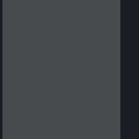
更多短片
人夫