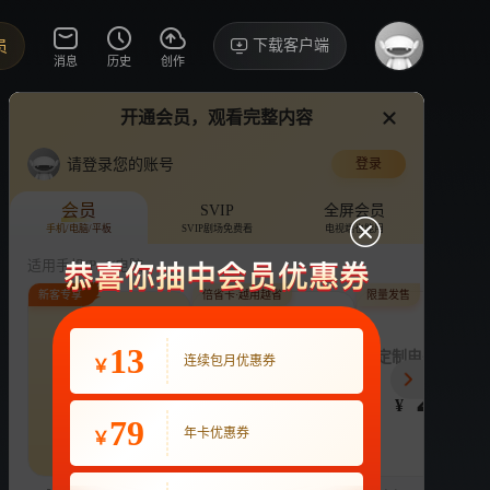
下载客户端
员
消息
历史
创作
开通会员，观看完整内容
视频
讨论
·43
请登录您的账号
登录
一夜新娘 第二季
›
详情
会员
SVIP
全屏会员
手机/电脑/平板
SVIP剧场免费看
电视端也能用
电视剧
5.0亿次播放
袁昊
赵昭仪
适用手机/Pad/电脑
新客专享
倍省卡·越用越省
限量发售
评论
4.4万收藏
下载
换设备看
分享
连续包月
13
月付最低至
定制电子吧唧年
连续包月优惠券
￥
22
3.9
248
VIP畅享海量剧综
VIP畅享海量剧综
¥
¥
¥
热剧抢先看
|
广告特权
|
1080P
79
22
年卡优惠券
￥
立即购买