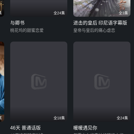
集
全24集
全3集
与卿书
进击的皇后 印尼语字幕版
桃花坞的甜蜜恋爱
皇帝与皇后的痛心虐恋
集
全18集
全24集
46天 普通话版
暖暖遇见你