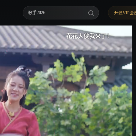
歌手2026
开通VIP会
你好，星期六
花花大侠我来了！
昭仪，麻麻来啦！
中餐厅·南洋拾光季
快乐老家
野狗骨头
忙忙碌碌寻宝藏2
我们的宿舍·归心季
爸爸当家 第五季
密室大逃脱 第八季