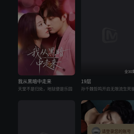
全30
我从黑暗中走来
19层
天堂不是归处，地狱便是乐园
孙千魏哲鸣开启无限流生死
请登录您的账号