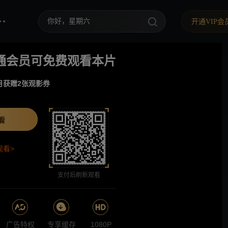
你好，星期六
开通VIP会
中餐厅·南洋拾光季
通会员可免费观看本片
快乐老家
月获赠2张观影券
野狗骨头
忙忙碌碌寻宝藏2
看
我们的宿舍·归心季
观看>
爸爸当家 第五季
支付后刷新观看
密室大逃脱 第八季
御廷谣
广告特权
专享缓存
1080P