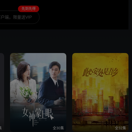
先到先得
户端，限量送VIP
集
全30集
全32集