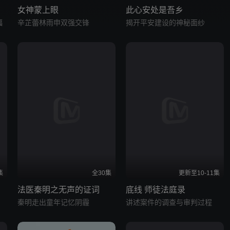
女神蒙上眼
此心安处是吾乡
福
辛芷蕾林雨申双强交锋
揭开平安建设的神秘面纱
集
全30集
更新至10-11集
法医秦明之无声的证词
底线 师徒法庭录
秦明走出童年记忆阴霾
讲述案件的调查与审判过程