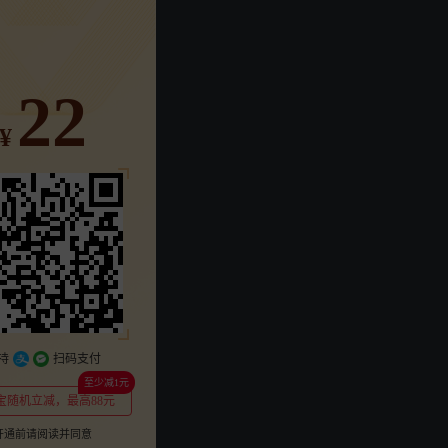
22
¥
连续包年
年
季
218
248
78
¥
¥
¥
持
扫码支付
至少减1元
宝随机立减，最高88元
开通前请阅读并同意