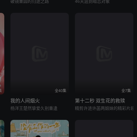
破镜重圆的归途之路
46天追到暗恋对象
集
全40集
全7集
我的人间烟火
第十二秒 双生花的救赎
杨洋王楚然挚爱久别重逢
精剪许涟许菡两姐妹的精彩片段