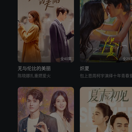
全40集
全29
无与伦比的美丽
炽夏
陈晓娜扎重燃爱火
包上恩周柯宇演绎十年青春