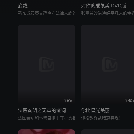
底线
对你的爱很美 DVD版
靳东成毅蔡文静恪守法律人底线
张嘉益沙溢演绎平凡人的幸
全9集
全40
法医秦明之无声的证词 案
你比星光美丽
件版
法医秦明和林警官携手守护真相
谭松韵许凯暗恋奔现！