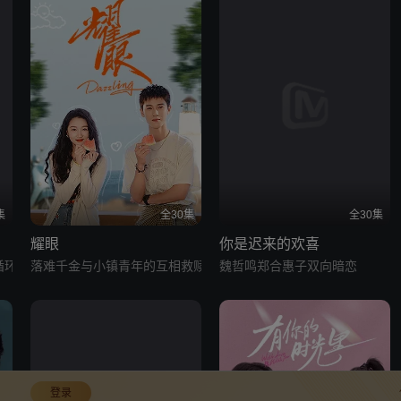
集
全30集
全30集
耀眼
你是迟来的欢喜
循环
落难千金与小镇青年的互相救赎
魏哲鸣郑合惠子双向暗恋
登录