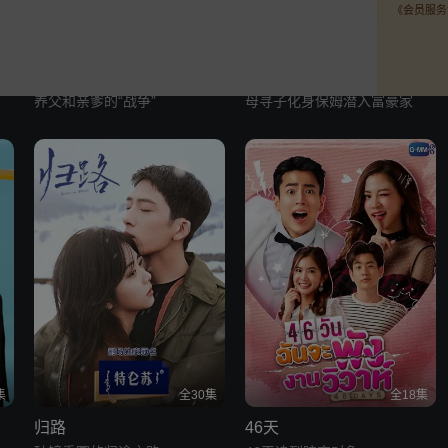
《会员服务
集
全26集
全52集
版
对你的爱很美 双爸夺女大
消失的孩子
作战
养父和亲爹的“战争”
母寻子化身保姆潜入富豪家
集
全30集
全18集
归路
46天