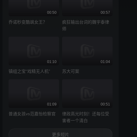
00:50
00:57
乔诺秒变酷飒女王？
疯狂输出台词的魏宇泰律
师
01:10
01:04
镇组之宝“戏精无人机”
苏大可案
01:09
00:51
普通女孩vs范嘉怡检察官
律政高光时刻！还每位受
害者一个清白
更多短片