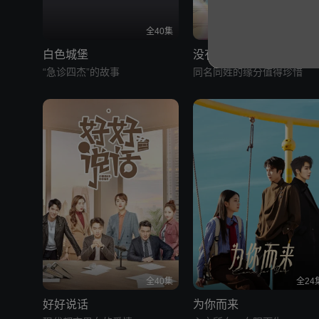
全40集
全5
白色城堡
没有工作的一年 暴雨CP
“急诊四杰”的故事
同名同姓的缘分值得珍惜
全40集
全24
好好说话
为你而来