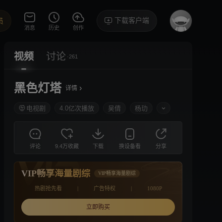
下载客户端
员
消息
历史
创作
视频
讨论
·261
黑色灯塔
›
详情
电视剧
4.0亿次播放
吴倩
杨玏
评论
9.4万收藏
下载
换设备看
分享
VIP畅享海量剧综
VIP畅享海量剧综
热剧抢先看
|
广告特权
|
1080P
立即购买