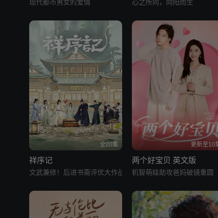
现代都市男女的爱情
心之所向，向阳而生
全20集
更新至10
祥序记
两个好宝贝 英文版
文武兼修！后进书斋评优大作战
机智萌娃助攻爸妈破镜重圆