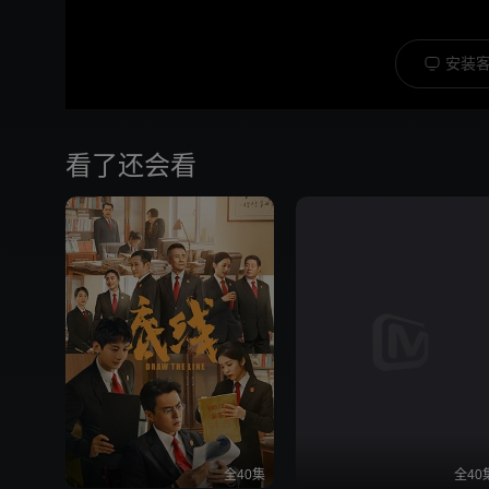
安装客
看了还会看
全40集
全40