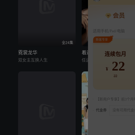
会员
适用手机/Pad/电脑
新客专享
全24集
全24
霓裳龙华
着迷
连续包月
双女主互换人生
任运杰戚砚笛暗夜沉沦入骨
22
¥
22
【新用户专享】前3个月
代金券
没有可用代金