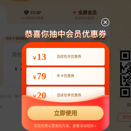
SVIP
全屏会员
SVIP剧场免费看
电视端也能用
倍省卡·越用越省
限量发售
超值特惠
集
全18集
全32集
理智派生活 恋爱特调版
有你的时光里
13
月付最低至
定制电子吧唧年卡
连续包季
连续包月优惠券
￥
着迷
30+女性的职场经历
治愈！童瑶周依然演反差姐妹
3.9
248
63
¥
¥
¥
79
年卡优惠券
￥
20
连续包季优惠券
￥
每月9元，第4个月起22元/月，到期前自动续费，可随时取消。
支
券
兑换代金券
立即使用
支付
实际优惠以登录后为准，查看活动规则