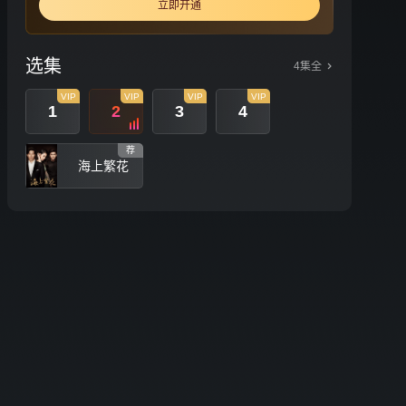
立即开通
选集
4集全
VIP
VIP
VIP
VIP
1
2
3
4
荐
海上繁花