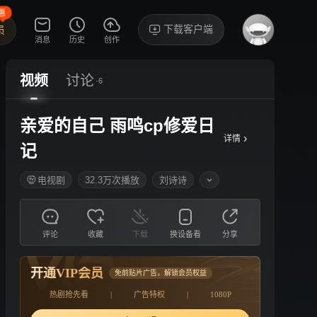
惠
下载客户端
员
消息
历史
创作
视频
讨论
·6
亲爱的自己 雨鸣cp修爱日
›
详情
记
电视剧
32.3万次播放
刘诗诗
评论
收藏
下载
换设备看
分享
开通VIP会员
免前贴片广告，解锁会员权益
热剧抢先看
|
广告特权
|
1080P