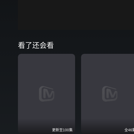
00:00
弹
看了还会看
更新至100集
全46