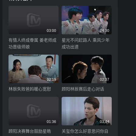
03:00
04:30
有情人终成眷属 姜老师成
星光不问赶路人 乘风少年
功晋级师娘
成功出道
02:19
02:37
林辰失败爸妈暖心宽慰
顾阳林辰赛后走心对话
01:36
03:44
顾阳决赛舞台鼓励星皓
关玺你怎么好意思问你自