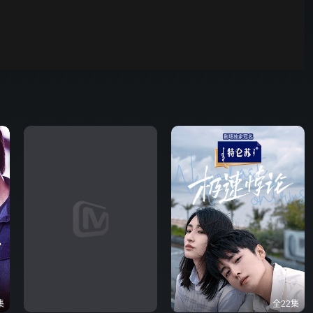
00:01
自动
倍速
发射
集
全22集