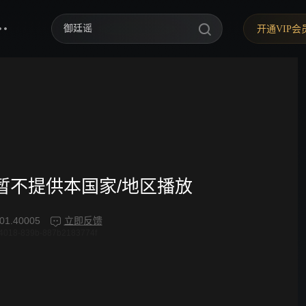
御廷谣
开通VIP会
歌手2026
你好，星期六
中餐厅·南洋拾光季
快乐老家
野狗骨头
忙忙碌碌寻宝藏2
频暂不提供本国家/地区播放
我们的宿舍·归心季
01.40005
立即反馈
4018-839b-887b2183774f
爸爸当家 第五季
密室大逃脱 第八季