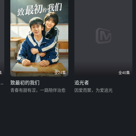
集
全24集
全40集
杀
致最初的我们
追光者
青春有甜有涩，一路陪伴治愈
因爱而聚，为爱追光