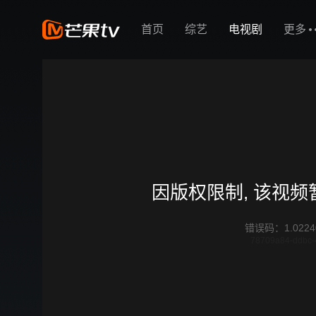
首页
综艺
电视剧
更多
因版权限制, 该视
错误码
：
1.0224
78709a84-ddbc-