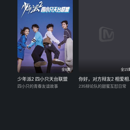
全8集
全15
少年派2 四小只天台联盟
你好，对方辩友2 相爱相
四小只的青春友谊故事
日常
235辩论队的甜蜜互怼日常