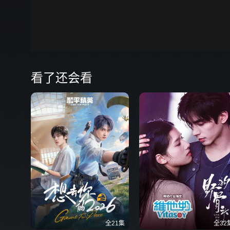
00:00
弹
看了还会看
全21集
全32