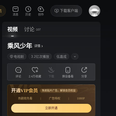
下载客户端
员
消息
历史
创作
视频
讨论
·107
乘风少年
›
详情
电视剧
3.2亿次播放
伍嘉成
评论
2.4万收藏
下载
换设备看
分享
开通VIP会员
免前贴片广告，解锁会员权益
热剧抢先看
|
广告特权
|
1080P
立即开通