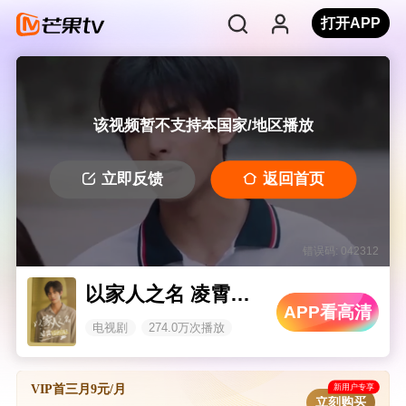
打开APP
该视频暂不支持本国家/地区播放
立即反馈
返回首页
错误码: 042312
以家人之名 凌霄成长日记
APP看高清
电视剧
274.0万次播放
新用户专享
VIP首三月9元/月
立刻购买