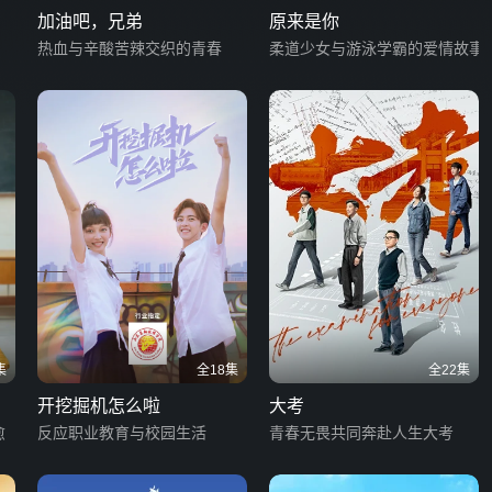
加油吧，兄弟
原来是你
热血与辛酸苦辣交织的青春
柔道少女与游泳学霸的爱情故事
集
全18集
全22集
开挖掘机怎么啦
大考
愈
反应职业教育与校园生活
青春无畏共同奔赴人生大考