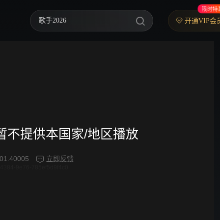
限时特
歌手2026
开通VIP会
你好，星期六
中餐厅·南洋拾光季
快乐老家
野狗骨头
忙忙碌碌寻宝藏2
频暂不提供本国家/地区播放
我们的宿舍·归心季
01.40005
立即反馈
4384-9e76-785ef5d9f4c0
爸爸当家 第五季
密室大逃脱 第八季