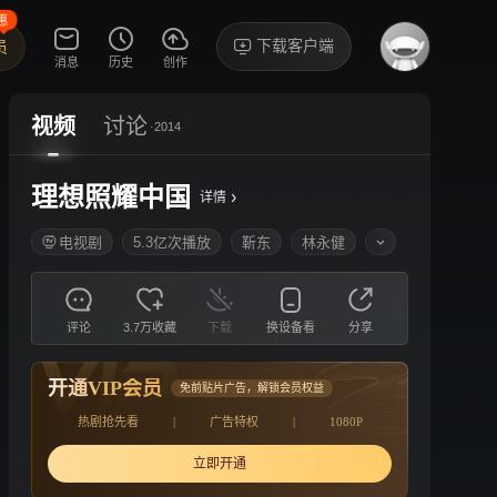
惠
下载客户端
员
消息
历史
创作
视频
讨论
·2014
理想照耀中国
›
详情
电视剧
5.3亿次播放
靳东
林永健
评论
3.7万收藏
下载
换设备看
分享
开通VIP会员
免前贴片广告，解锁会员权益
热剧抢先看
|
广告特权
|
1080P
立即开通