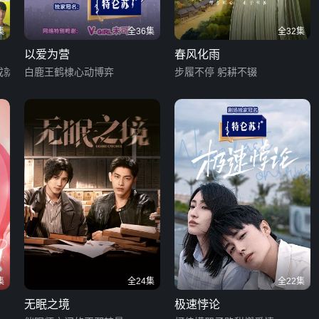
集
全36集
全32集
以爱为营
春风化雨
成就
白鹿王鹤棣心动博弈
步履不停 躬耕不辍
集
全24集
全22集
无眠之境
极速悖论