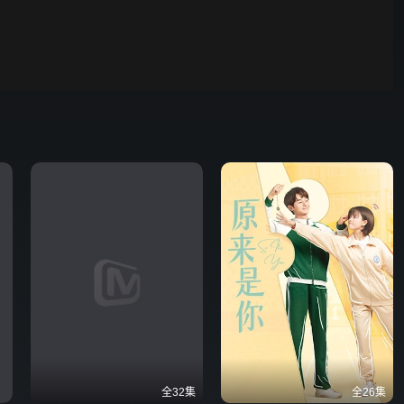
00:01
自动
倍速
全32集
全26集