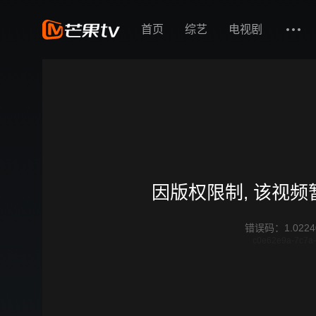
首页
综艺
电视剧
因版权限制, 该视
错误码
：
1.0224
c0e62e9a-7c7a-