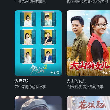
一场完美的自我拯救
机智萌娃助攻爸妈破镜重圆
全40集
全30
少年派2
大山的女儿
四个家庭的成长故事
“时代楷模”黄文秀的故事