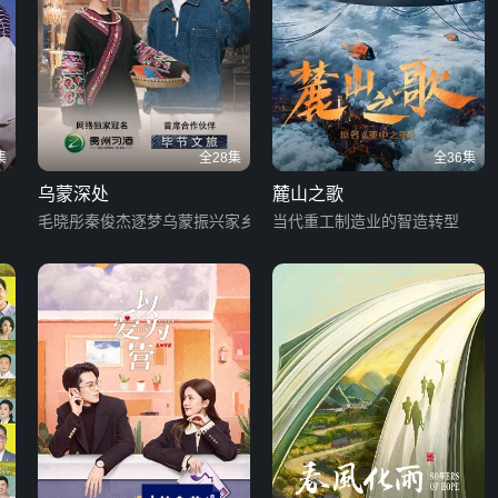
集
全28集
全36集
乌蒙深处
麓山之歌
毛晓彤秦俊杰逐梦乌蒙振兴家乡
当代重工制造业的智造转型