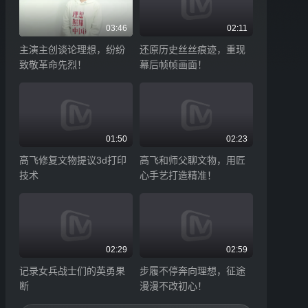
03:46
02:11
主演主创谈论理想，纷纷
还原历史丝丝痕迹，重现
致敬革命先烈！
幕后帧帧画面！
01:50
02:23
高飞修复文物提议3d打印
高飞和师父聊文物，用匠
技术
心手艺打造精准！
02:29
02:59
记录女兵战士们的英勇果
步履不停奔向理想，征途
断
漫漫不改初心！