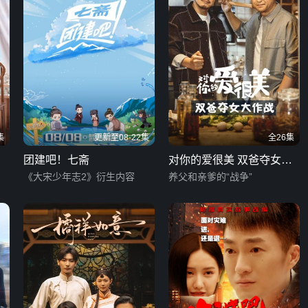
集
更新至08-22集
全26集
团建吧！七斋
对你的爱很美 双爸夺女大
《大宋少年志2》衍生内容
作战
养父和亲爹的“战争”