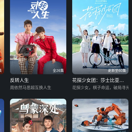
集
全26集
更新至60集
反转人生
花探少女团：莎士比亚的
周依然马思超互换人生
谜局
花探少女，棋子命运，破局寻光