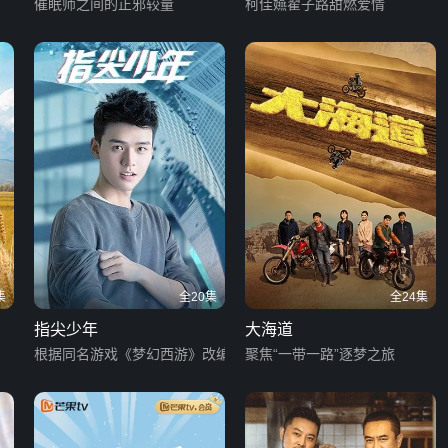
催眠师之间的正邪较量
柯佳嬿翟子路甜燃爱情
集
全20集
全24集
指尖少年
大海道
根据同名游戏《梦幻西游》改编
聚焦“一带一路”逐梦之旅