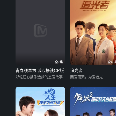
全7集
全40
青春须早为 诚心挣钱CP版
追光者
郑乾程心携手造梦的恋爱故事
因爱而聚，为爱追光