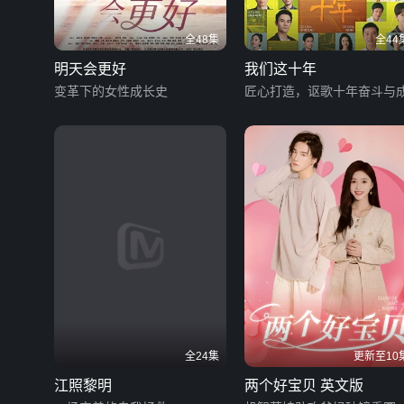
全48集
全44
明天会更好
我们这十年
变革下的女性成长史
匠心打造，讴歌十年奋斗与
全24集
更新至10
江照黎明
两个好宝贝 英文版