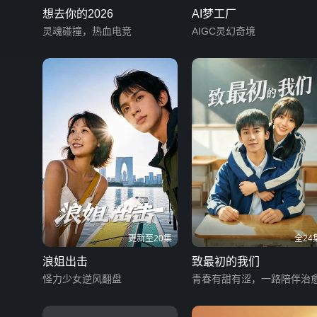
想去你的2026
AI梦工厂
灵魂碰撞，热血电竞
AIGC灵幻奇境
更新至20集
全24
浪姐出击
致最初的我们
怪力少女逆风翻盘
青春有甜有涩，一路陪伴治