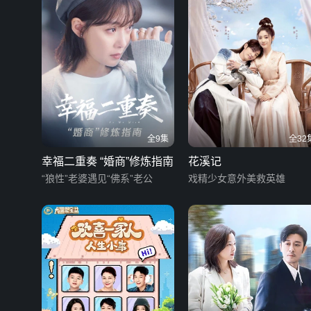
全9集
全32
幸福二重奏 “婚商”修炼指南
花溪记
“狼性”老婆遇见“佛系”老公
戏精少女意外美救英雄