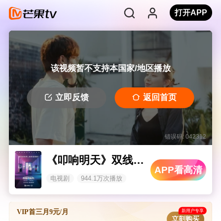
打开APP
该视频暂不支持本国家/地区播放
立即反馈
返回首页
错误码: 042312
《叩响明天》双线影集 纯享版
APP看高清
电视剧
944.1万次播放
新用户专享
VIP首三月9元/月
立刻购买