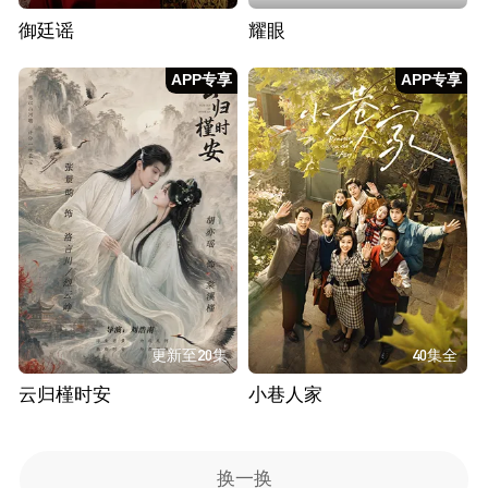
御廷谣
耀眼
APP专享
APP专享
更新至20集
40集全
云归槿时安
小巷人家
换一换