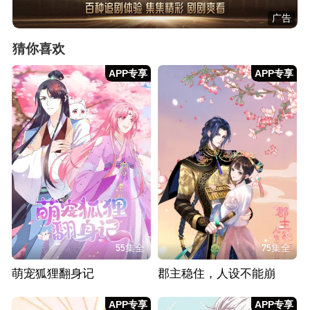
广告
猜你喜欢
APP专享
APP专享
55集全
75集全
萌宠狐狸翻身记
郡主稳住，人设不能崩
APP专享
APP专享