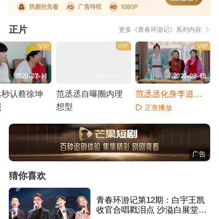
正片
更多《青春环游记》系列内容
VIP
VIP
VIP
2020-07-11
2020-08-01
2020-08-15
丞秒认蔡徐坤
范丞丞自曝圈内理
范丞丞化身李逍遥
照
想型
重演仙剑
正在播放
播放
正在播放
广告
猜你喜欢
青春环游记第12期：白宇王凯
收官合唱戳泪点 沙溢白展堂同