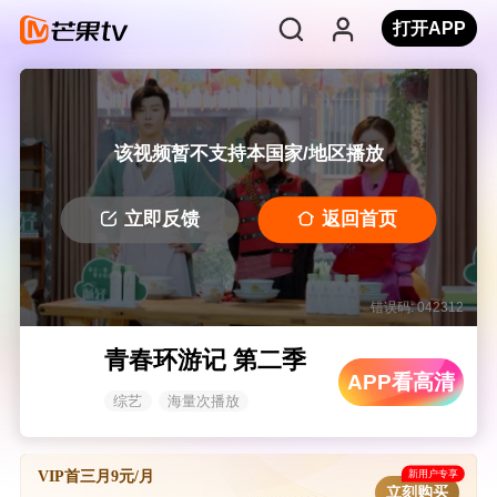
打开APP
该视频暂不支持本国家/地区播放
立即反馈
返回首页
错误码: 042312
青春环游记 第二季
APP看高清
综艺
海量次播放
新用户专享
VIP首三月9元/月
立刻购买