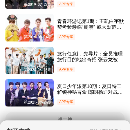
框惹爆笑
第2019-07-27期
APP专享
青春环游记第1期：王凯白宇默
契考验濒临“崩溃” 魏大勋范丞
丞胡先煦演绎新版苏轼
第2019-05-04期
APP专享
旅行任意门 先导片：全员推理
旅行目的地出奇招 张云龙被敖
子逸聊到离场？
第2024-06-06期
APP专享
夏日少年派第10期：夏日特工
解锁神秘盲盒 郎朗杨迪对战升
级
第2021-09-24期
APP专享
换一换