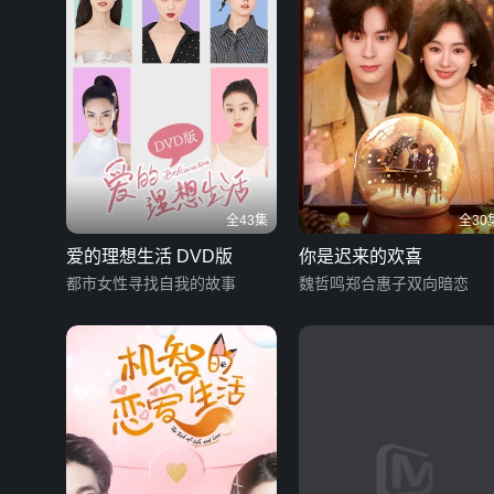
全43集
全30
爱的理想生活 DVD版
你是迟来的欢喜
都市女性寻找自我的故事
魏哲鸣郑合惠子双向暗恋