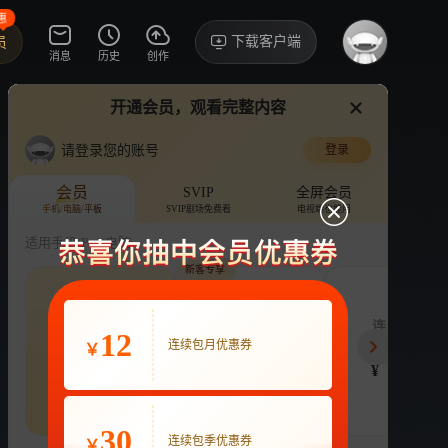
惠
下载客户端
员
消息
历史
创作
开通会员，观看完整内容
视频
讨论
·3706
请登录您的账号
登录
韫色过浓
›
详情
打卡
会员
SVIP
全屏会员
手机/电脑/平板
SVIP剧场免费看
电视端也能用
完吗
电视剧
12.7亿次播放
张予曦
适用手机/Pad/电脑
新客专享
评论
46.8万收藏
下载
换设备看
分享
年度会员
连续包月
连续包季
12
248
连续包月优惠券
22
63
开通VIP会员
￥
免前贴片广告，解锁会员权益
¥
¥
¥
热剧抢先看
|
广告特权
|
1080P
立即开通
30
连续包季优惠券
￥