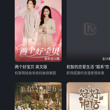
更新至10集
全15
两个好宝贝 英文版
机智的恋爱生活 “狐系”恋
机智萌娃助攻爸妈破镜重圆
手册
职场狐狸的浪漫爱情故事