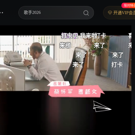
限时特
歌手2026
开通VIP会
乘风2026
周宝贝 我来啦
我来啦
打卡
我来了
打卡
抓宝贝
打卡
打卡
喜欢小丁和曦曦
中餐厅·南洋拾光季
打卡
卡巴
打卡
好甜
来了
来了
打卡
来了
来了
来了
打卡
快乐老家
来了
来了
打卡
来了
打卡
体验的会员不能看
忙忙碌碌寻宝藏2
妻子的浪漫旅行2026
我们的宿舍·归心季
克制升温
爸爸当家 第五季
你好，星期六