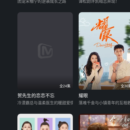
团宠宋柚宁的逆袭成长之路
谭松韵许凯暗恋奔现！
全24集
全30
贺先生的恋恋不忘
耀眼
冷漠霸总与温柔医生的暖甜爱情
落难千金与小镇青年的互相