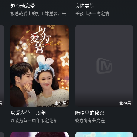
超心动恋爱
良陈美锦
被总裁爱上的打工妹逆袭归来
任敏此沙一吻定情
集
全50集
全24集
以爱为营 一周年
暗格里的秘密
以爱为营一周年限定花絮
彼方尚有荣光在