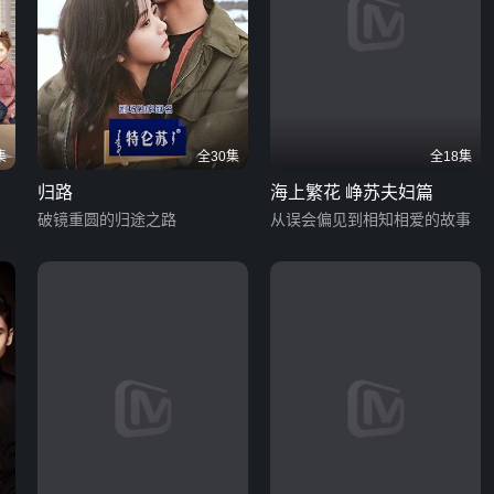
集
全30集
全18集
归路
海上繁花 峥苏夫妇篇
破镜重圆的归途之路
从误会偏见到相知相爱的故事