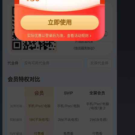
248
选集
24集全
¥
立即使用
VIP
VIP
VIP
VIP
VIP
支持
扫码支付
14
15
16
17
18
支付宝随机立减，最高88元
实际优惠以登录后为准，查看活动规则
VIP
VIP
VIP
VIP
VIP
开通前请阅读
19
20
21
22
23
《会员服务协议》
VIP
VIP
VIP
VIP
24
彩1
彩2
彩3
彩4
代金券
没有可用代金券
兑换代金券
VIP
VIP
VIP
VIP
会员特权对比
彩5
彩6
彩7
彩8
荐
云上天蓝
更多选集
精彩短片
更多
›