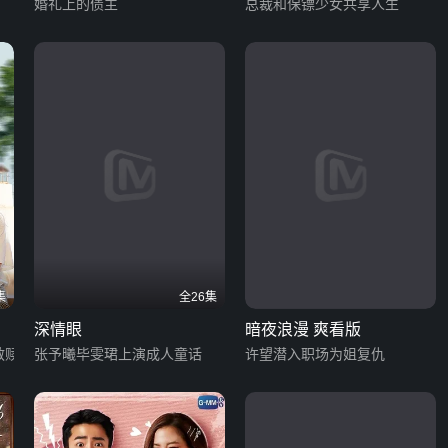
婚礼上的债主
CP版
总裁和保镖少女共享人生
集
全26集
深情眼
暗夜浪漫 爽看版
救赎
张予曦毕雯珺上演成人童话
许望潜入职场为姐复仇