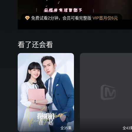
免费试看2分钟，会员可看完整版
VIP首月仅6元
00:17
弹
看了还会看
全35集
全43