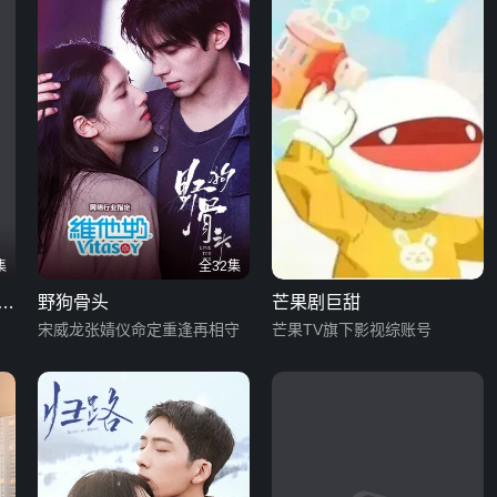
集
全32集
爱
野狗骨头
芒果剧巨甜
宋威龙张婧仪命定重逢再相守
芒果TV旗下影视综账号