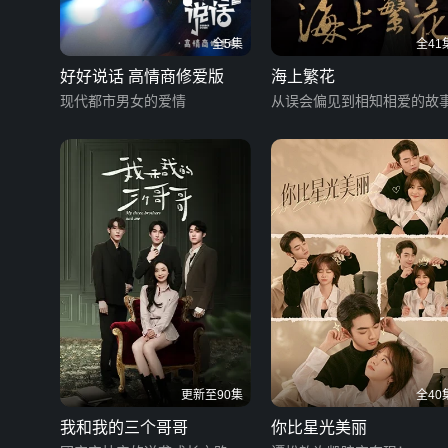
全5集
全41
好好说话 高情商修爱版
海上繁花
现代都市男女的爱情
从误会偏见到相知相爱的故
更新至90集
全40
我和我的三个哥哥
你比星光美丽