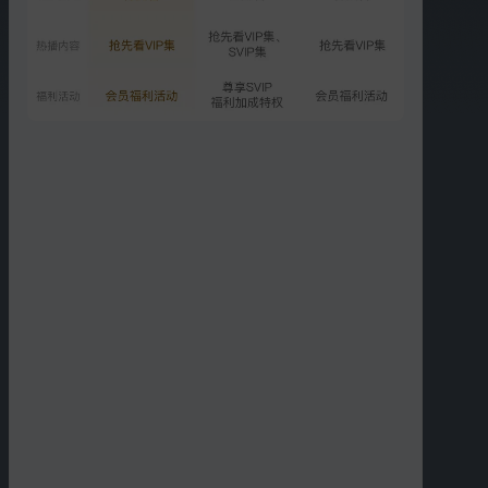
00:59
04:10
我的戏精女友-苏矜北
叮！是快乐呀！说好的画
画PK已上线
01:17
03:22
韫北夫妇方言混搭版结婚
丁禹兮张予曦MV高甜
誓词
00:51
00:48