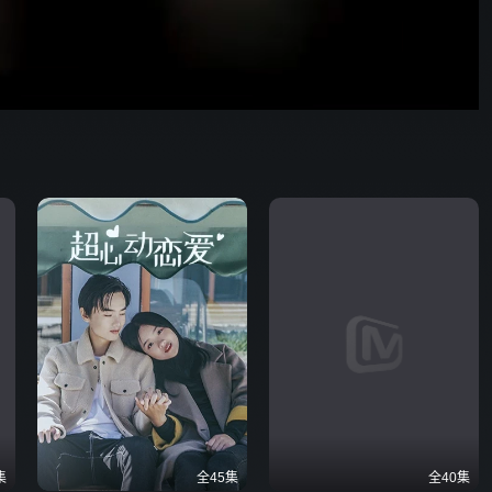
野狗骨头
42:02
576P
倍速
发射
集
全45集
全40集