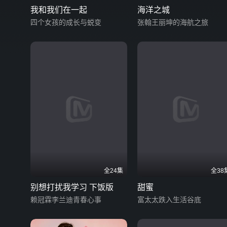
我和我们在一起
海洋之城
四个女孩的成长与蜕变
张翰王丽坤的海航之旅
全24集
全38
别想打扰我学习 下饭版
甜蜜
赖冠霖李兰迪青春心事
富太太跌入生活谷底