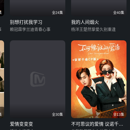
集
全24集
全40集
别想打扰我学习
我的人间烟火
事
赖冠霖李兰迪青春心事
杨洋王楚然挚爱久别重逢
集
全30集
全13集
爱情变变变
不可思议的爱情 议诺千金