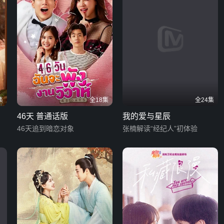
集
全18集
全24集
46天 普通话版
我的爱与星辰
46天追到暗恋对象
张楠解读“经纪人”初体验