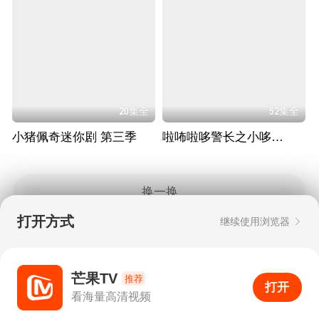
20集全
52集全
小猪佩奇迷你剧 第三季
啦咘啦哆警长之小哆哆守护计划
换一换
打开方式
继续使用浏览器
Copyright © 2006-2026 mgtv.com All Rights
Reserved
互联网出版许可证：新出网证（湘）字08号
芒果TV
推荐
打开
APP
0
看海量高清视频
打开APP
超清画质
评论
下载
分享