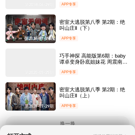
名牌自信嘲讽鹿晗
第2018-06-29期
APP专享
密室大逃脱第八季 第2期：绝
叫山庄Ⅱ（下）
第2026-07-29期
APP专享
巧手神探 高能版第6期：baby
谭卓变身卧底姐妹花 周震南挑
战蓝靛染色
第2020-05-25期
APP专享
密室大逃脱第八季 第2期：绝
叫山庄Ⅱ（上）
第2026-07-29期
APP专享
换一换