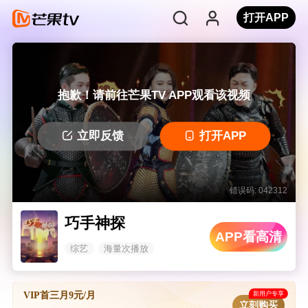
打开APP
抱歉！请前往芒果TV APP观看该视频
立即反馈
打开APP
错误码: 042312
巧手神探
APP看高清
综艺
海量次播放
新用户专享
VIP首三月9元/月
立刻购买