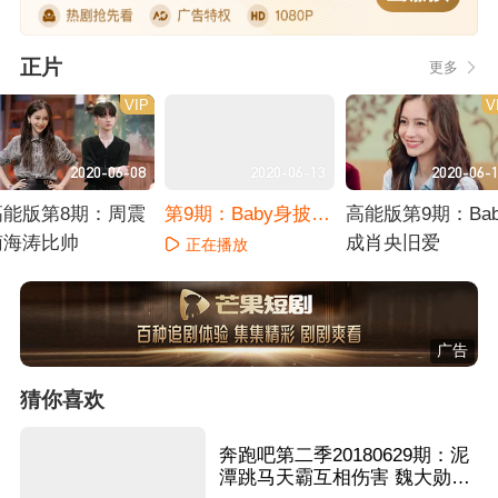
正片
更多
VIP
V
2020-06-08
2020-06-13
2020-06-
高能版第8期：周震
第9期：Baby身披铠
高能版第9期：Bab
南海涛比帅
甲格斗
成肖央旧爱
正在播放
正在播放
正在播放
广告
猜你喜欢
奔跑吧第二季20180629期：泥
潭跳马天霸互相伤害 魏大勋撕