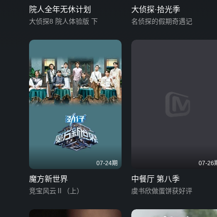
院人全年无休计划
大侦探·拾光季
大侦探8 院人体验版 下
名侦探的假期奇遇记
07-24期
07-26
魔方新世界
中餐厅 第八季
竞宝风云Ⅱ（上）
虞书欣做蛋饼获好评