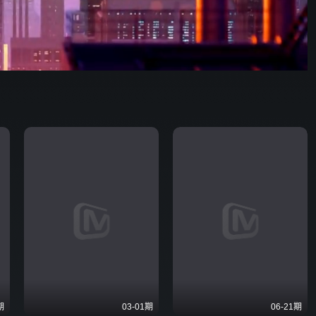
89:45
576P
倍速
发射
期
03-01期
06-21期