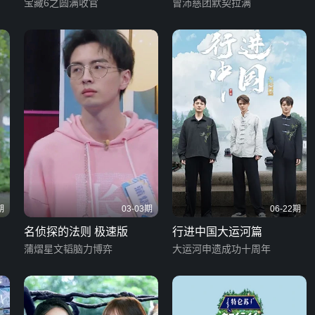
第四季
宝藏6之圆满收官
曾沛慈团默契拉满
期
03-03期
06-22期
名侦探的法则 极速版
行进中国大运河篇
蒲熠星文韬脑力博弈
大运河申遗成功十周年