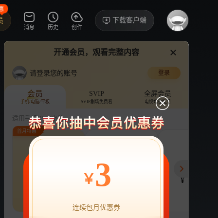
惠
下载客户端
员
消息
历史
创作
开通会员，观看完整内容
视频
讨论
·1873
请登录您的账号
登录
巧手神探
›
详情
啊啊鸥姐
会员
SVIP
全屏会员
手机/电脑/平板
SVIP剧场免费看
电视端也能用
鼻北鼻
综艺
传统工艺
推理
搞笑
适用手机/Pad/电脑
首月特惠
评论
3.8万收藏
下载
换设备看
分享
连续包月
连续包年
季
3
22
218
78
开通VIP会员
免前贴片广告，解锁会员权益
￥
¥
¥
¥
热剧抢先看
|
广告特权
|
1080P
22
立即开通
连续包月优惠券