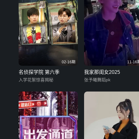
02-16期
11-16
名侦探学院 第六季
我家那闺女2025
入学花絮惊喜揭秘
张予曦舞蹈pk