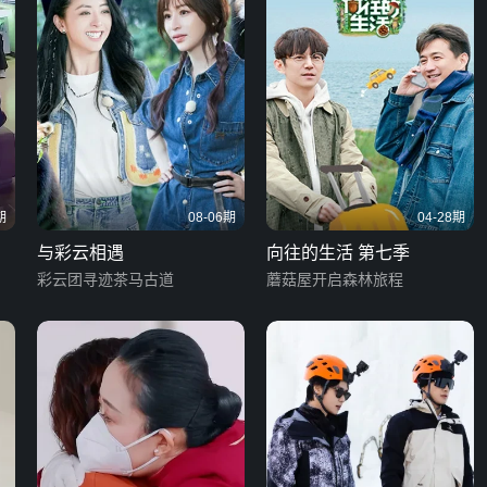
期
08-06期
04-28期
与彩云相遇
向往的生活 第七季
彩云团寻迹茶马古道
蘑菇屋开启森林旅程