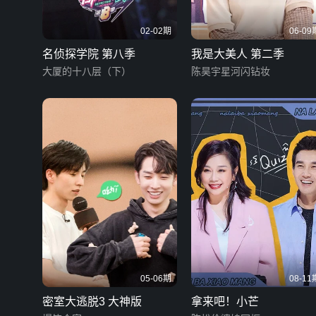
02-02期
06-09
名侦探学院 第八季
我是大美人 第二季
大厦的十八层（下）
陈昊宇星河闪钻妆
05-06期
08-11
密室大逃脱3 大神版
拿来吧！小芒