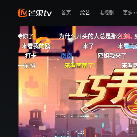
首页
综艺
电视剧
更多
么开头的人总是那么多，到后面人为什么那么少？
王鸥，
来了
来看南南了
要看完了
南南
南南
鸥姐我来了
鸥姐我来了
来看南南了！
来看鸥
来看OO