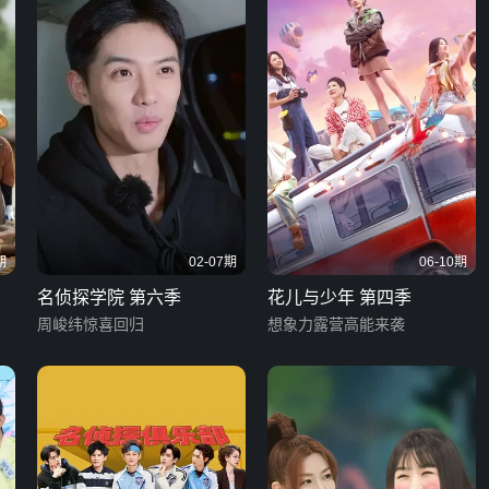
期
02-07期
06-10期
名侦探学院 第六季
花儿与少年 第四季
周峻纬惊喜回归
想象力露营高能来袭