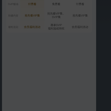
5335.1万次播放
2020-06-27
第12期：周震南黄雅莉“成
婚”
5036.3万次播放
2020-07-04
更多选集
精彩短片
更多
›
05:16
02:13
周震南肖央唱跳《两只老
肖央教学新歌《ILOVEU》
虎》