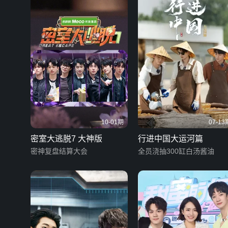
10-01期
07-13
密室大逃脱7 大神版
行进中国大运河篇
密神复盘结算大会
全员浇抽300缸白汤酱油