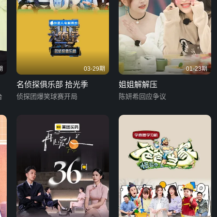
期
03-29期
01-23期
名侦探俱乐部 拾光季
姐姐解解压
台
侦探团爆笑球赛开局
陈妍希回应争议