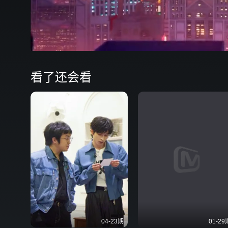
00:22
弹
看了还会看
04-23期
01-29