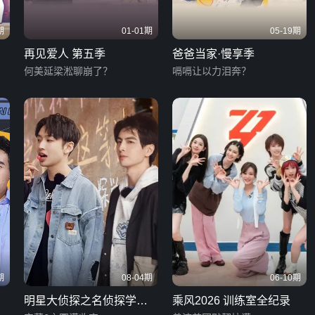
期
01-01期
05-19期
再见爱人 第五季
爸爸当家·慢享季
何美延梁淞聊崩了？
嗝嗝让以力泪奔？
期
08-04期
06-10期
明星大侦探之名侦探学院
乘风2026 训练室全纪录