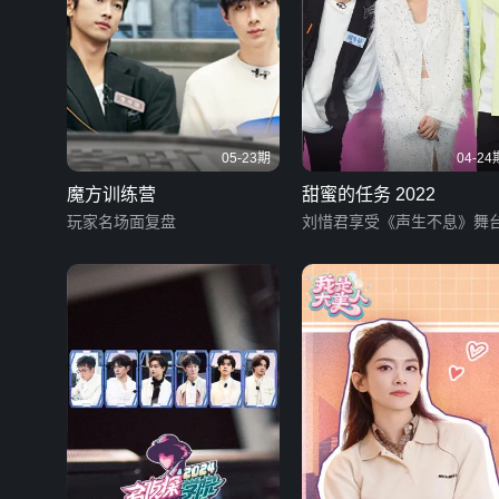
05-23期
04-24
魔方训练营
甜蜜的任务 2022
玩家名场面复盘
刘惜君享受《声生不息》舞