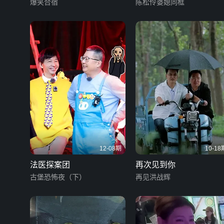
爆笑合宿
陈松伶婆媳同框
12-08期
10-18
法医探案团
再次见到你
古堡恐怖夜（下）
再见洪战辉