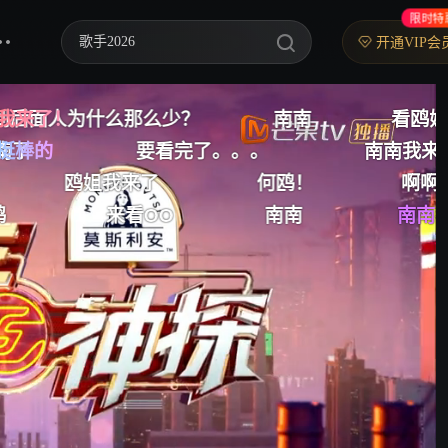
限时特
歌手2026
开通VIP会
你好，星期六
中餐厅·南洋拾光季
我来了！
南南
看鸥姐和南宝
来看我鸥
快乐老家
。。。
挺棒的
南南我来了
来看鸥姐
野狗骨头
何鸥！
啊啊温文尔雅
啊啊
南南
南南我来了(超大声)
北
忙忙碌碌寻宝藏2
我们的宿舍·归心季
爸爸当家 第五季
密室大逃脱 第八季
御廷谣