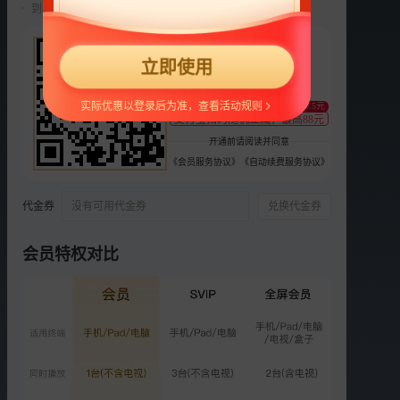
到期前自动续费22元/月，可随时取消。
选集
更多
22
正片
高能版
立即使用
¥
支持
扫码支付
第8期：王鸥被困“游戏世
实际优惠以登录后为准，查看活动规则
至少减0.5元
支付宝扫码随机立减，最高88元
界”
开通前请阅读并同意
5081.0万次播放
2020-06-06
《会员服务协议》
《自动续费服务协议》
第9期：Baby身披铠甲格斗
代金券
没有可用代金券
兑换代金券
5070.9万次播放
2020-06-13
会员特权对比
第10期：R1SE周震南大战
机器人
5058.4万次播放
2020-06-20
第11期：Baby上演《神雕
侠侣》