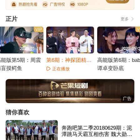
正片
更多
VIP
V
2020-05-18
2020-05-23
2020-05-
高能版第5期：周震
第6期：神探团精绝
高能版第6期：bab
南盲摸鳄鱼
古城探险
谭卓变卧底
正在播放
正在播放
正在播放
广告
猜你喜欢
奔跑吧第二季20180629期：泥
潭跳马天霸互相伤害 魏大勋撕