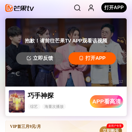
打开APP
抱歉！请前往芒果TV APP观看该视频
立即反馈
打开APP
错误码: 042312
巧手神探
APP看高清
综艺
海量次播放
新用户专享
VIP首三月9元/月
立刻购买