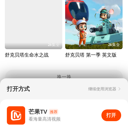
26集全
26集全
舒克贝塔生命水之战
舒克贝塔 第一季 英文版
换一换
打开方式
继续使用浏览器
Copyright © 2006-2026 mgtv.com All Rights
Reserved
互联网出版许可证：新出网证（湘）字08号
芒果TV
推荐
打开
APP
0
看海量高清视频
打开APP
超清画质
评论
下载
分享