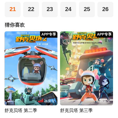
21
22
23
24
25
26
猜你喜欢
APP专享
APP专享
26集全
26集全
舒克贝塔 第二季
舒克贝塔 第三季