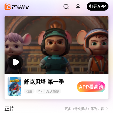
打开APP
舒克贝塔 第一季
APP看高清
动漫
256.5万次播放
正片
更多《舒克贝塔》系列内容