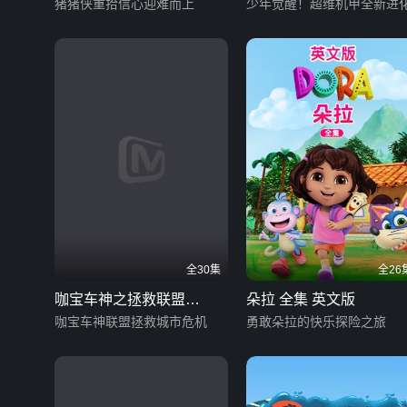
季
猪猪侠重拾信心迎难而上
少年觉醒！超维机甲全新进
全30集
全26
咖宝车神之拯救联盟
朵拉 全集 英文版
（上）
咖宝车神联盟拯救城市危机
勇敢朵拉的快乐探险之旅