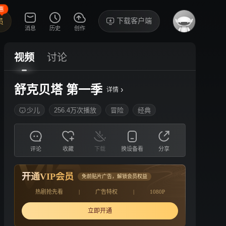
惠
下载客户端
员
消息
历史
创作
视频
讨论
舒克贝塔 第一季
›
详情
少儿
256.4万次播放
冒险
经典
评论
收藏
下载
换设备看
分享
开通VIP会员
免前贴片广告，解锁会员权益
热剧抢先看
|
广告特权
|
1080P
立即开通