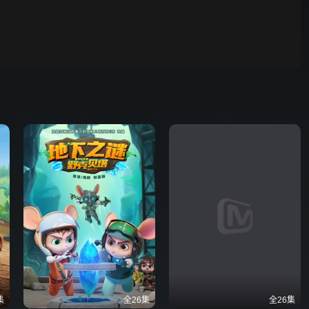
野狗骨头
00:01
自动
倍速
发射
集
全26集
全26集