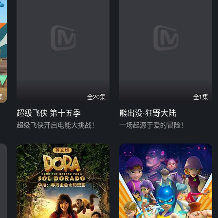
集
全20集
全1集
超级飞侠 第十五季
熊出没·狂野大陆
超级飞侠开启电能大挑战！
一场起源于爱的冒险！