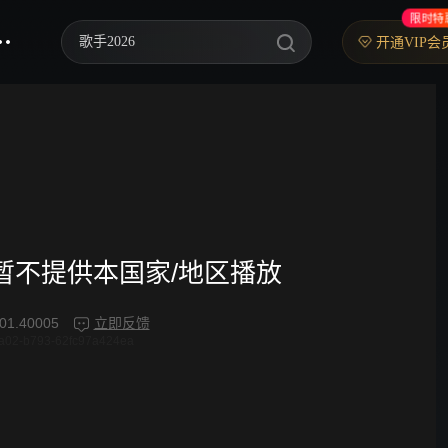
限时特
歌手2026
开通VIP会
乘风2026
中餐厅·南洋拾光季
快乐老家
忙忙碌碌寻宝藏2
妻子的浪漫旅行2026
频暂不提供本国家/地区播放
我们的宿舍·归心季
01.40005
立即反馈
4a02-b793-62fc97a424ea
克制升温
爸爸当家 第五季
你好，星期六