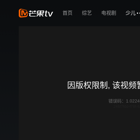
首页
综艺
电视剧
少儿
因版权限制, 该视
错误码
：
1.0224
246f7fdd-f78f-