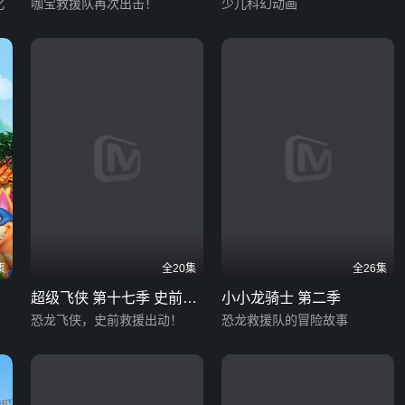
化
咖宝救援队再次出击！
少儿科幻动画
集
全20集
全26集
超级飞侠 第十七季 史前大
小小龙骑士 第二季
救援
恐龙飞侠，史前救援出动！
恐龙救援队的冒险故事