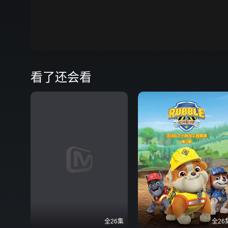
00:00
弹
看了还会看
全26集
全26