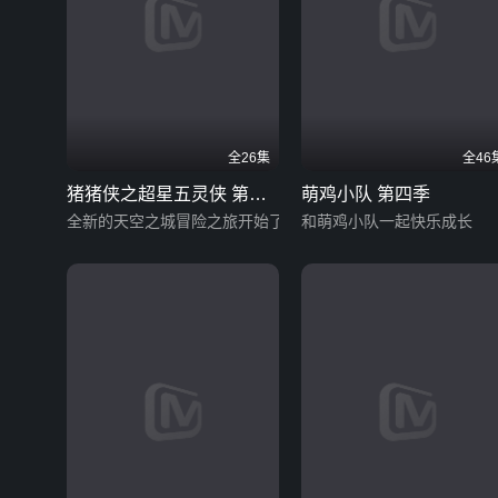
全26集
全46
猪猪侠之超星五灵侠 第三
萌鸡小队 第四季
季
全新的天空之城冒险之旅开始了
和萌鸡小队一起快乐成长