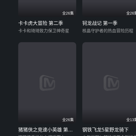
全26集
全26
卡卡虎大冒险 第二季
钶龙战记 第一季
卡卡和琦琦致力保卫神奇星
核晶守护者的热血冒险历程
全26集
全13
猪猪侠之竞速小英雄 第六
钢铁飞龙5星野龙骑下