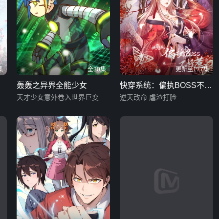
集
全30集
更新至177集
轰轰之异界全能少女
快穿系统：偏执BOSS不好
天才少女意外卷入世界巨变
惹
逆天改命 虐渣打脸