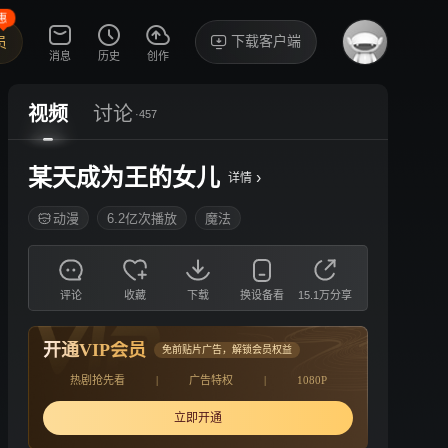
惠
下载客户端
员
消息
历史
创作
视频
讨论
·457
某天成为王的女儿
›
详情
动漫
6.2亿次播放
魔法
评论
收藏
下载
换设备看
15.1万分享
开通VIP会员
免前贴片广告，解锁会员权益
热剧抢先看
|
广告特权
|
1080P
立即开通