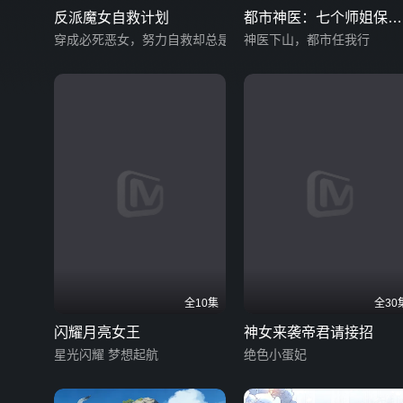
反派魔女自救计划
都市神医：七个师姐保我
穿成必死恶女，努力自救却总是翻车？
无敌（大结局篇）
神医下山，都市任我行
全10集
全30
闪耀月亮女王
神女来袭帝君请接招
星光闪耀 梦想起航
绝色小蛋妃