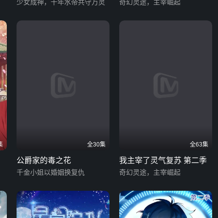
少女成神，千年水帝共守万灵
奇幻灵途，主宰崛起
集
全30集
全63集
公爵家的毒之花
我主宰了灵气复苏 第二季
千金小姐以婚姻换复仇
奇幻灵途，主宰崛起