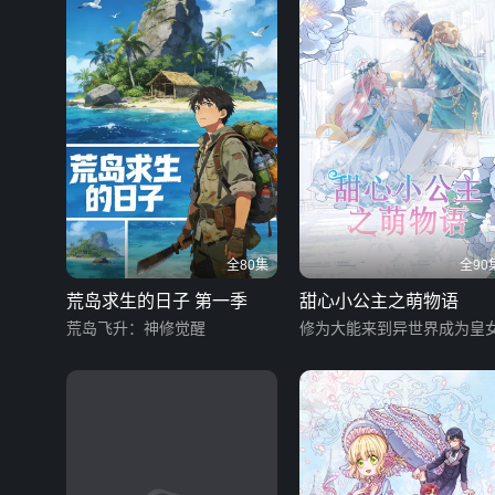
全80集
全90
荒岛求生的日子 第一季
甜心小公主之萌物语
荒岛飞升：神修觉醒
修为大能来到异世界成为皇