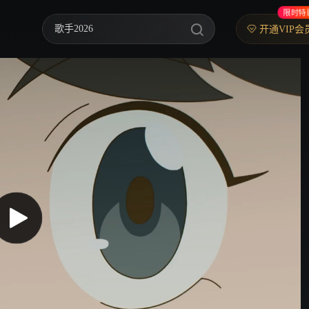
限时特
歌手2026
开通VIP会
你好，星期六
中餐厅·南洋拾光季
快乐老家
野狗骨头
忙忙碌碌寻宝藏2
我们的宿舍·归心季
爸爸当家 第五季
密室大逃脱 第八季