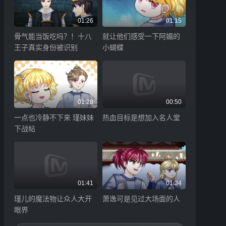
01:26
01:15
骨气能当饭吃吗？！十八
就让他们感受一下阿媚的
王子真实身份被识别
小蝴蝶
01:28
00:50
一点也冷静不下来 瑾妹妹
热血目标是想加入名人堂
下战帖
01:41
01:34
瑾儿的魔法物让众人大开
萧逸可是见过大场面的人
眼界