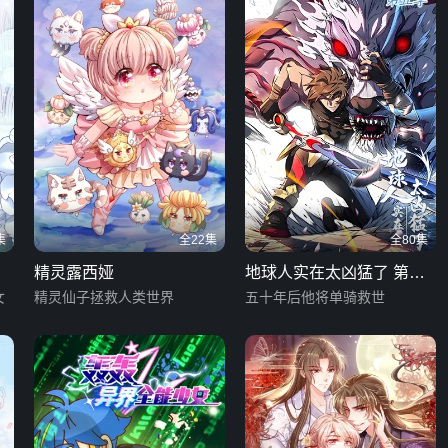
集
全22集
全80集
精灵露西娅
地球人实在太凶猛了 第五
女
精灵仙子拯救人类世界
季
五十年后他将单骑救世