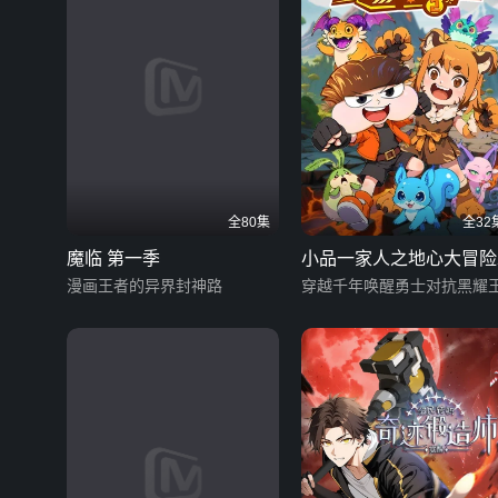
全80集
全32
魔临 第一季
小品一家人之地心大冒险
漫画王者的异界封神路
穿越千年唤醒勇士对抗黑耀