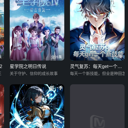
集
全26集
全50集
2
星学院之明日传说
灵气复苏：每天get一个新
王
关于守护、信仰的成长故事
技能 第二季
每天一个新技能，但全是种田怎