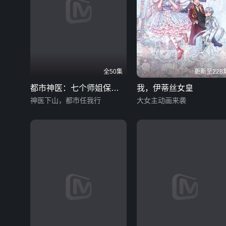
全50集
更新至228
都市神医：七个师姐保我
我，伊蒂丝女皇
无敌（下）
神医下山，都市任我行
大女主动画来袭