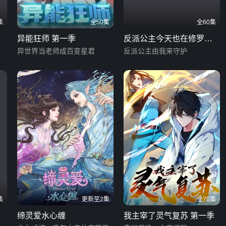
集
全50集
全60集
异能狂师 第一季
反派公主今天也在修罗场
异世界当老师成百变星君
翻车
反派公主由我来守护
集
更新至2集
全70集
缔灵爱水心缠
我主宰了灵气复苏 第一季