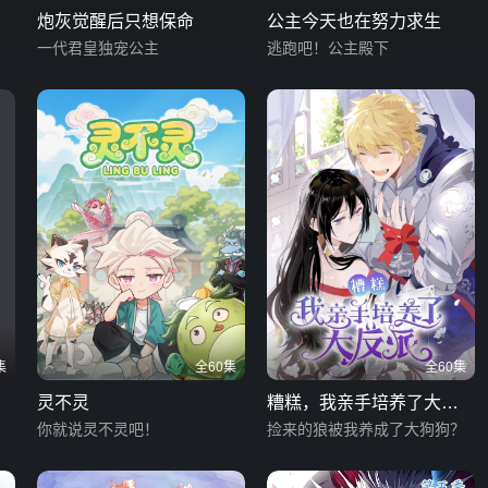
炮灰觉醒后只想保命
公主今天也在努力求生
一代君皇独宠公主
逃跑吧！公主殿下
集
全60集
全60集
灵不灵
糟糕，我亲手培养了大反
你就说灵不灵吧！
派！
捡来的狼被我养成了大狗狗？