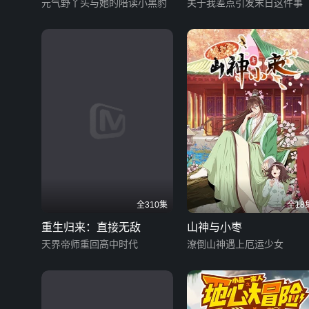
元气野丫头与她的陪读小黑豹
关于我差点引发末日这件事
全310集
全18
重生归来：直接无敌
山神与小枣
天界帝师重回高中时代
潦倒山神遇上厄运少女