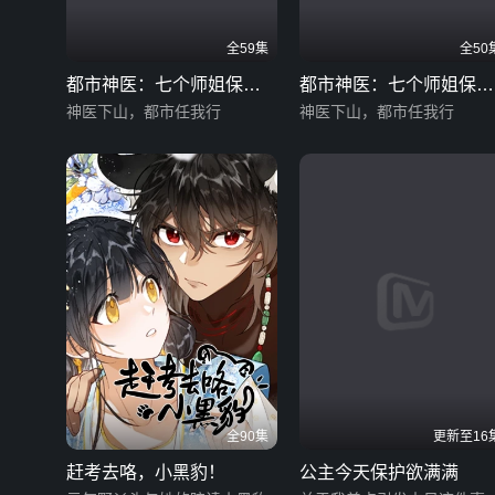
全59集
全50
都市神医：七个师姐保我
都市神医：七个师姐保我
无敌（大结局前篇）
神医下山，都市任我行
无敌（中）
神医下山，都市任我行
全90集
更新至16
赶考去咯，小黑豹！
公主今天保护欲满满