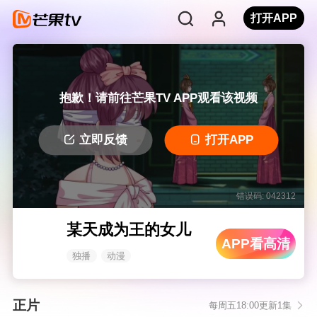
打开APP
抱歉！请前往芒果TV APP观看该视频
立即反馈
打开APP
错误码: 042312
某天成为王的女儿
APP看高清
独播
动漫
正片
每周五18:00更新1集