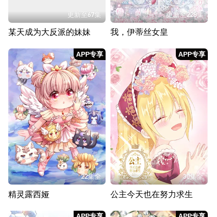
更新至67集
更新至228集
某天成为大反派的妹妹
我，伊蒂丝女皇
APP专享
APP专享
22集全
30集全
精灵露西娅
公主今天也在努力求生
APP专享
APP专享