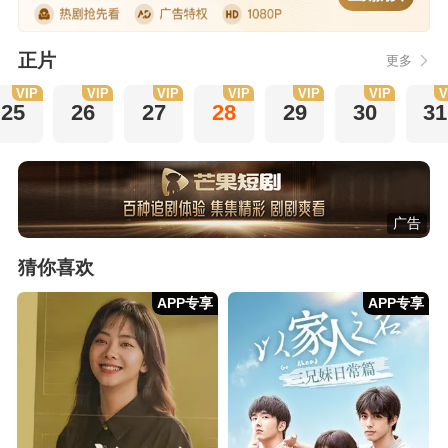
正片
更多
VIP
VIP
VIP
VIP
VIP
VIP
V
25
26
27
28
29
30
31
广告
猜你喜欢
APP专享
APP专享