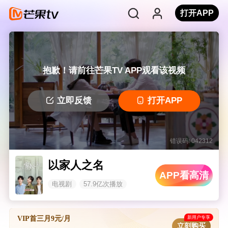
打开APP
抱歉！请前往芒果TV APP观看该视频
立即反馈
打开APP
错误码: 042312
以家人之名
APP看高清
电视剧
57.9亿次播放
新用户专享
VIP首三月9元/月
立刻购买