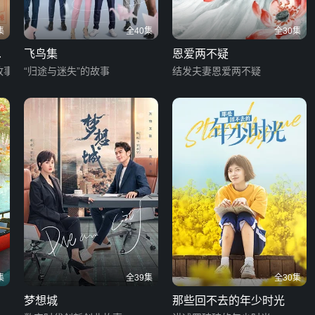
集
全40集
全30集
恋
飞鸟集
恩爱两不疑
故事
“归途与迷失”的故事
结发夫妻恩爱两不疑
集
全39集
全30集
梦想城
那些回不去的年少时光