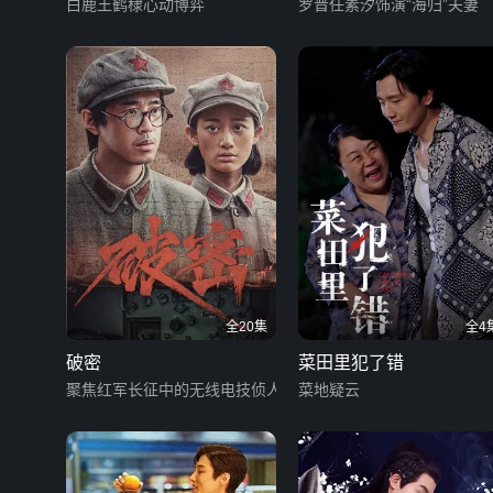
白鹿王鹤棣心动博弈
罗晋任素汐饰演“海归”夫妻
全20集
全4
破密
菜田里犯了错
聚焦红军长征中的无线电技侦人员
菜地疑云