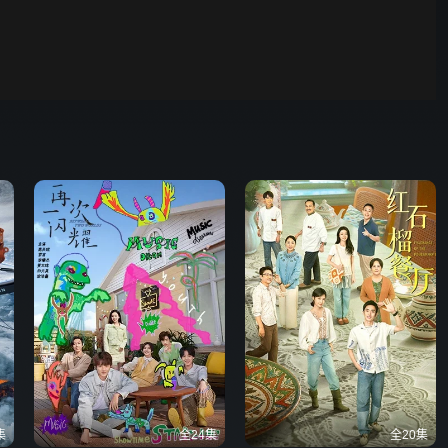
00:01
自动
倍速
发射
集
全24集
全20集