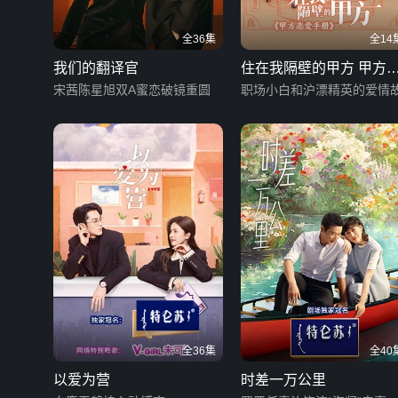
全36集
全14
我们的翻译官
住在我隔壁的甲方 甲方
宋茜陈星旭双A蜜恋破镜重圆
爱手册
职场小白和沪漂精英的爱情
全36集
全40
以爱为营
时差一万公里