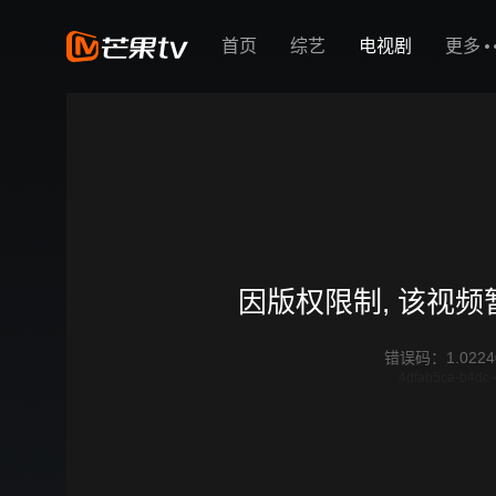
首页
综艺
电视剧
更多
因版权限制, 该视
错误码
：
1.0224
4dfab5ca-b4dc-