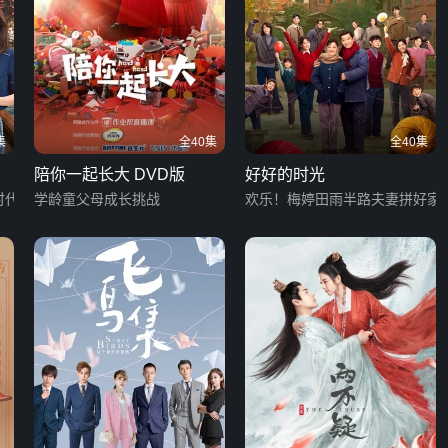
集
全40集
全40集
陪你一起长大 DVD版
好好的时光
时代
学龄童父母成长挑战
欢乐！梅婷田雨半路夫妻拼好家