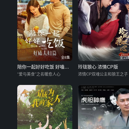
全8集
全15
陪你一起好好吃饭 好嗑夫
玲珑狼心 浓情CP版
妇篇
“爱与美食”之名暖愈人心
浓情CP双魂公主和狼王之子