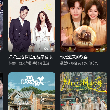
集
全40集
全30集
好好生活 阿拉伯语字幕版
你是迟来的欢喜
林雨申蔡文静携手好好生活
魏哲鸣郑合惠子双向暗恋