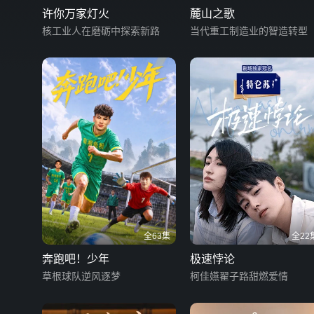
许你万家灯火
麓山之歌
核工业人在磨砺中探索新路
当代重工制造业的智造转型
全63集
全22
奔跑吧！少年
极速悖论
草根球队逆风逐梦
柯佳嬿翟子路甜燃爱情