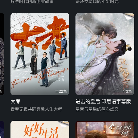
数字时代创新创业故事
讲述罗琦琦的年少时光
集
全22集
全3集
大考
进击的皇后 印尼语字幕版
青春无畏共同奔赴人生大考
皇帝与皇后的痛心虐恋