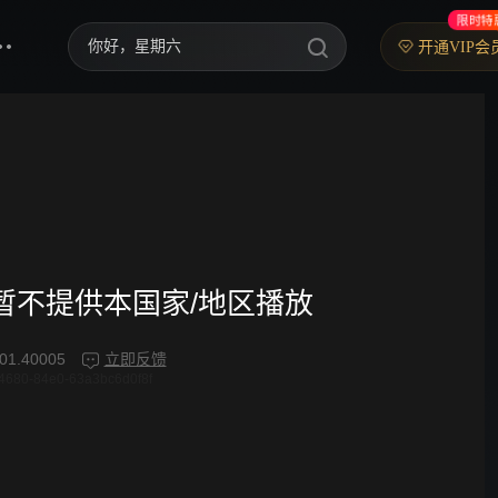
限时特
你好，星期六
开通VIP会
中餐厅·南洋拾光季
快乐老家
野狗骨头
忙忙碌碌寻宝藏2
我们的宿舍·归心季
频暂不提供本国家/地区播放
爸爸当家 第五季
01.40005
立即反馈
4680-84e0-63a3bc6d0f8f
密室大逃脱 第八季
御廷谣