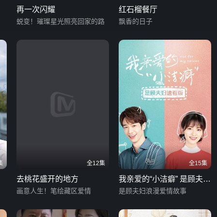
再一次闪耀
红石榴餐厅
蜕变！璀璨星光照亮回家的路
飘香的日子
集
全12集
全15集
去桃花盛开的地方
我亲爱的“小洁癖” 是顾夫妇
画意人生！笔绘藏区爱情
速看版
是顾夫妇浪漫爱情故事