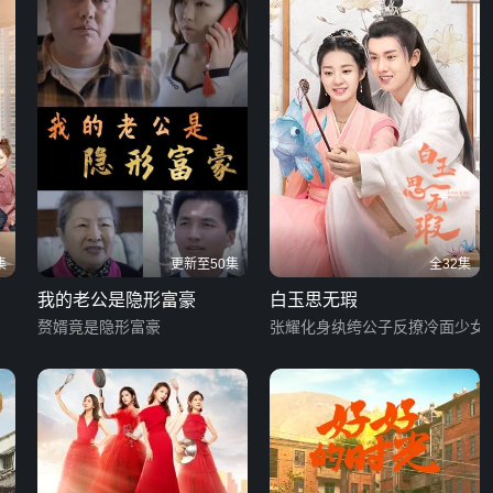
集
更新至50集
全32集
我的老公是隐形富豪
白玉思无瑕
赘婿竟是隐形富豪
张耀化身纨绔公子反撩冷面少女