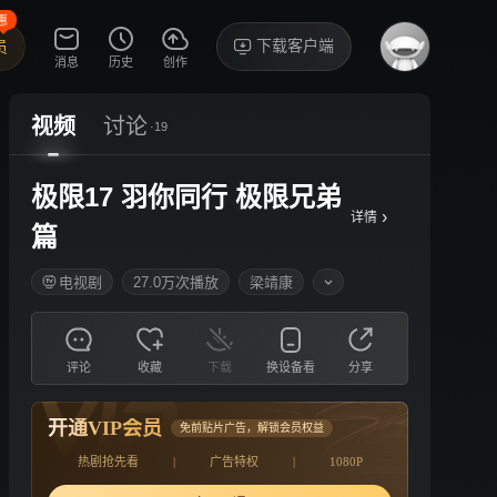
惠
下载客户端
员
消息
历史
创作
视频
讨论
·19
极限17 羽你同行 极限兄弟
›
详情
篇
电视剧
27.0万次播放
梁靖康
评论
收藏
下载
换设备看
分享
开通VIP会员
免前贴片广告，解锁会员权益
热剧抢先看
|
广告特权
|
1080P