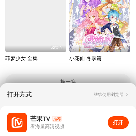
52集全
26集全
菲梦少女 全集
小花仙 冬季篇
换一换
打开方式
继续使用浏览器
Copyright © 2006-2026 mgtv.com All Rights
Reserved
互联网出版许可证：新出网证（湘）字08号
芒果TV
推荐
打开
APP
999+
看海量高清视频
打开APP
超清画质
评论
下载
分享