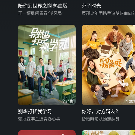
陪你到世界之巅 热血版
芥子时光
王一博勇闯青春“逆风局”
辰郡少年团携手追梦热血向
全24集
全30
别想打扰我学习
你好，对方辩友2
赖冠霖李兰迪青春心事
备胎辩论队励志翻身