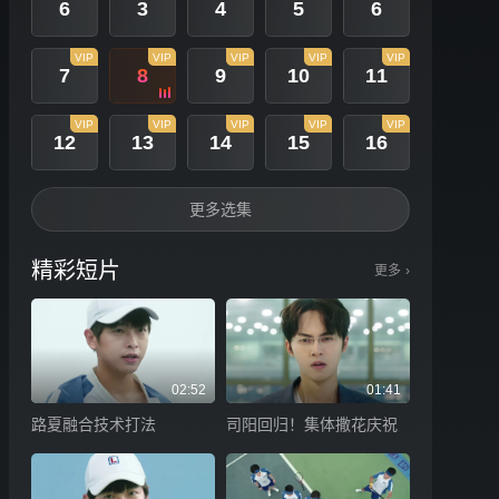
6
3
4
5
6
VIP
VIP
VIP
VIP
VIP
7
8
9
10
11
VIP
VIP
VIP
VIP
VIP
12
13
14
15
16
更多选集
精彩短片
更多
›
02:52
01:41
路夏融合技术打法
司阳回归！集体撒花庆祝