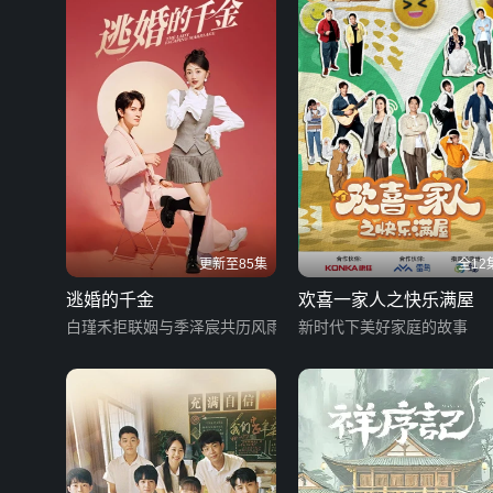
更新至85集
全12
逃婚的千金
欢喜一家人之快乐满屋
白瑾禾拒联姻与季泽宸共历风雨
新时代下美好家庭的故事