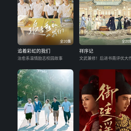
全20集
全20
追着彩虹的我们
祥序记
治愈系温情励志校园故事
文武兼修！后进书斋评优大