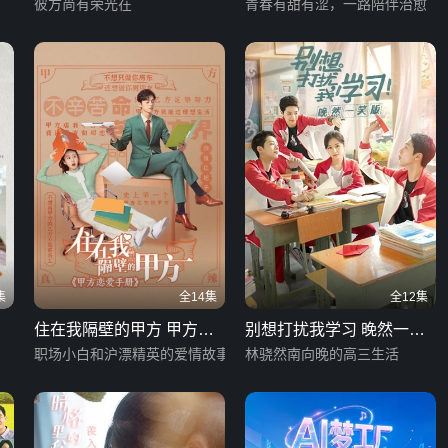
彼方尚有荣光在
青春有甜有涩，一路陪伴治愈
集
全14集
全12集
住在我隔壁的甲方 甲方恋
别想打扰我学习 晚然一笑
爱手册
职场小白和沪漂精英的爱情故事
版
林骁然南向晚的高三生活