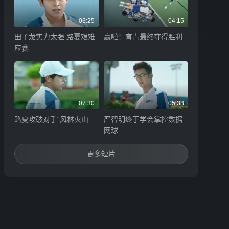
03:25
04:15
田子龙实力太强 路夏艰难
赢啦！育青最终夺得胜利
应赛
07:30
05:38
路夏攻破对手“风林火山”
严智明终于学会掌控数据
网球
更多短片