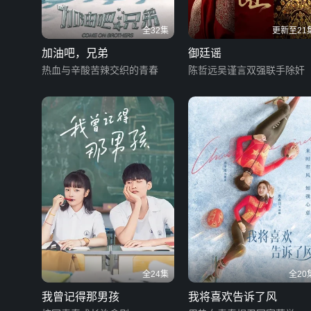
全32集
更新至21
加油吧，兄弟
御廷谣
热血与辛酸苦辣交织的青春
陈哲远吴谨言双强联手除奸
全24集
全20
我曾记得那男孩
我将喜欢告诉了风