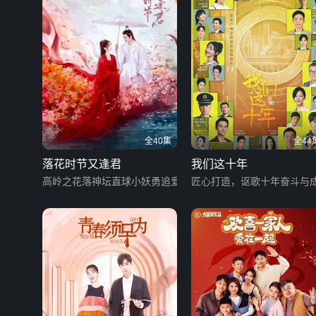
全40集
全44
落花时节又逢君
我们这十年
高岭之花落神坛直球小妖勇追爱
匠心打造，讴歌十年奋斗与