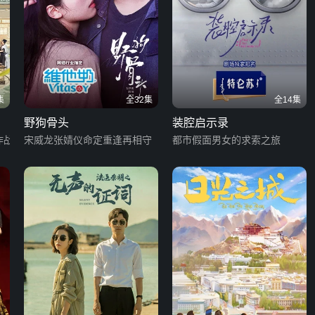
集
全32集
全14集
野狗骨头
装腔启示录
作战
宋威龙张婧仪命定重逢再相守
都市假面男女的求索之旅