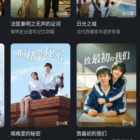
集
全30集
全21集
法医秦明之无声的证词
日光之城
秦明走出童年记忆阴霾
当代西藏青年逐梦故事
集
全24集
全24集
暗格里的秘密
致最初的我们