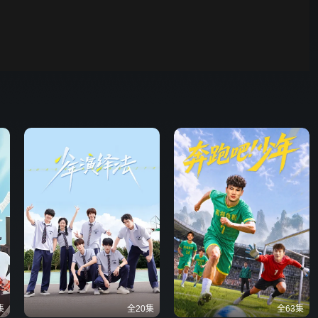
00:01
自动
倍速
发射
集
全20集
全63集