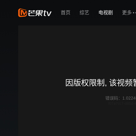
首页
综艺
电视剧
更多
因版权限制, 该视
错误码
：
1.0224
f07a7cc7-d8bd-