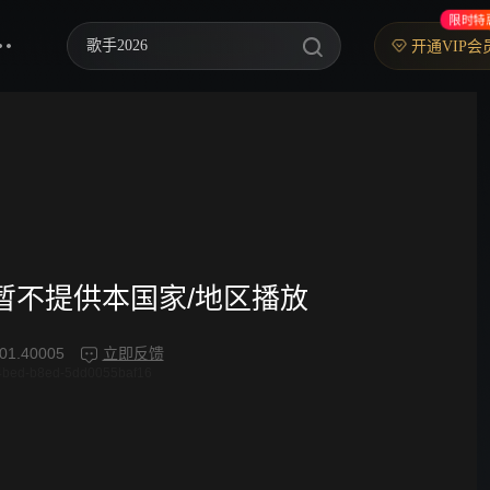
限时特
歌手2026
开通VIP会
你好，星期六
中餐厅·南洋拾光季
快乐老家
野狗骨头
忙忙碌碌寻宝藏2
频暂不提供本国家/地区播放
我们的宿舍·归心季
01.40005
立即反馈
4bed-b8ed-5dd0055baf16
爸爸当家 第五季
密室大逃脱 第八季