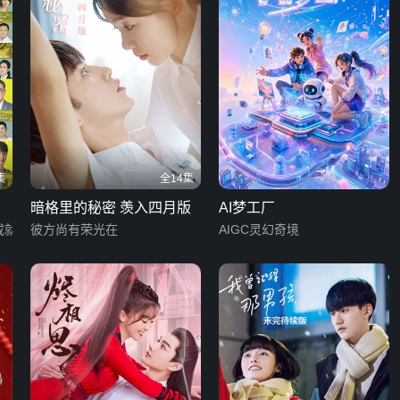
集
全14集
暗格里的秘密 羡入四月版
AI梦工厂
成就
彼方尚有荣光在
AIGC灵幻奇境