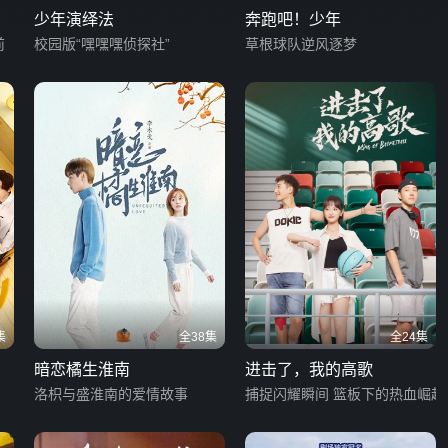
少年演绎法
奔跑吧！少年
前
校园版“嘿嘿嘿侦探社”
草根球队逆风逐梦
集
全38集
全24集
暗恋橘生淮南
进击了，我的高歌
洛枳与盛淮南的爱情故事
捕捉闪耀瞬间 篮板下的热血崛起