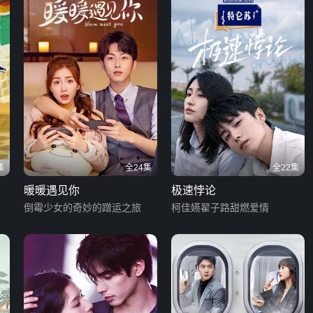
集
全24集
全22集
暖暖遇见你
极速悖论
倒霉少女的奇妙的蹭运之旅
柯佳嬿翟子路甜燃爱情