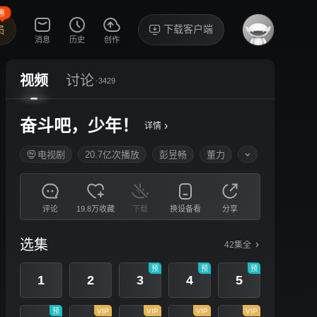
惠
下载客户端
员
消息
历史
创作
视频
讨论
·3429
奋斗吧，少年！
›
详情
电视剧
20.7亿次播放
彭昱畅
董力
评论
19.8万收藏
下载
换设备看
分享
选集
42集全
预
预
预
1
2
3
4
5
预
VIP
VIP
VIP
VIP