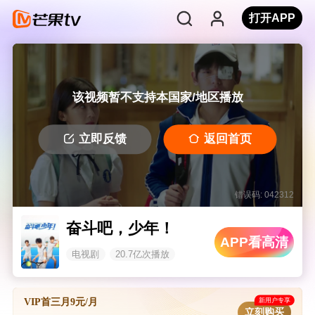
打开APP
该视频暂不支持本国家/地区播放
立即反馈
返回首页
错误码: 042312
奋斗吧，少年！
APP看高清
电视剧
20.7亿次播放
新用户专享
VIP首三月9元/月
立刻购买