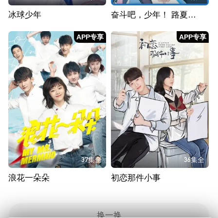
冰球少年
奋斗吧，少年！ 路夏成长日记
APP专享
APP专享
37集全
36集全
浪花一朵朵
初恋那件小事
换一换