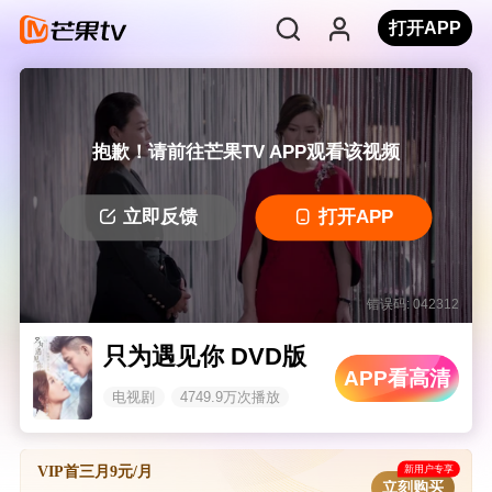
打开APP
抱歉！请前往芒果TV APP观看该视频
立即反馈
打开APP
错误码: 042312
只为遇见你 DVD版
APP看高清
电视剧
4749.9万次播放
新用户专享
VIP首三月9元/月
立刻购买