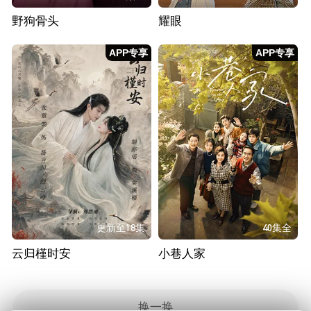
野狗骨头
耀眼
APP专享
APP专享
更新至18集
40集全
云归槿时安
小巷人家
换一换