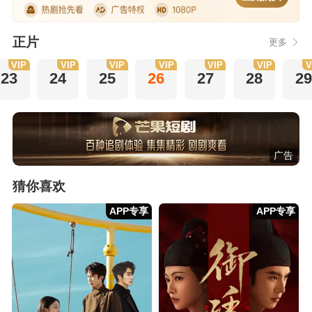
正片
更多
VIP
VIP
VIP
VIP
VIP
VIP
V
23
24
25
26
27
28
29
广告
猜你喜欢
APP专享
APP专享