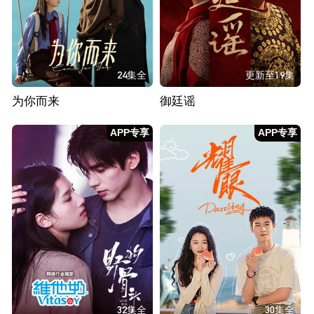
24集全
更新至19集
为你而来
御廷谣
APP专享
APP专享
32集全
30集全