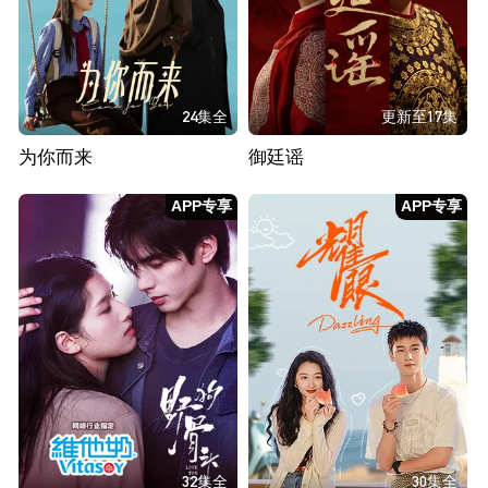
24集全
更新至17集
为你而来
御廷谣
APP专享
APP专享
32集全
30集全