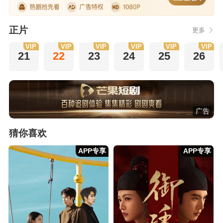
正片
更多
VIP
VIP
VIP
VIP
VIP
VIP
21
22
23
24
25
26
广告
猜你喜欢
APP专享
APP专享