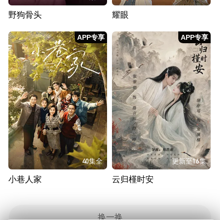
野狗骨头
耀眼
APP专享
APP专享
40集全
更新至16集
小巷人家
云归槿时安
换一换