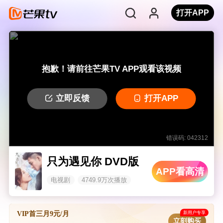
打开APP
抱歉！请前往芒果TV APP观看该视频
立即反馈
打开APP
错误码: 042312
只为遇见你 DVD版
APP看高清
电视剧
4749.9万次播放
新用户专享
VIP首三月9元/月
立刻购买