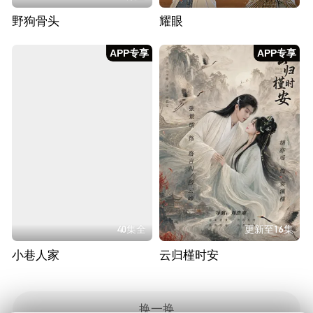
野狗骨头
耀眼
APP专享
APP专享
40集全
更新至16集
小巷人家
云归槿时安
换一换