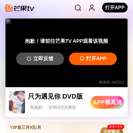
打开APP
抱歉！请前往芒果TV APP观看该视频
立即反馈
打开APP
错误码: 042312
只为遇见你 DVD版
APP看高清
电视剧
4749.9万次播放
新用户专享
VIP首三月9元/月
立刻购买