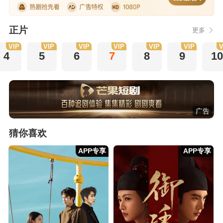
正片
更多
VIP
VIP
VIP
VIP
VIP
VIP
V
4
5
6
7
8
9
10
广告
猜你喜欢
APP专享
APP专享