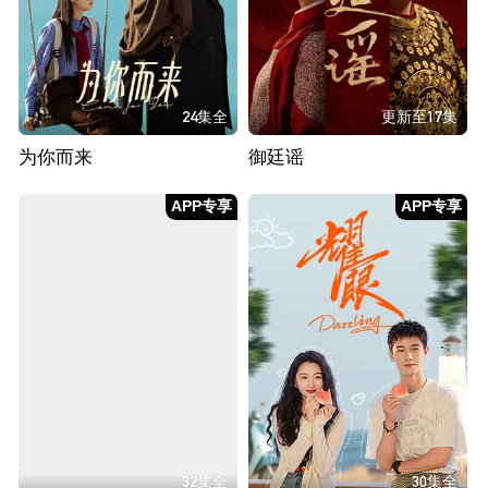
24集全
更新至17集
为你而来
御廷谣
APP专享
APP专享
32集全
30集全