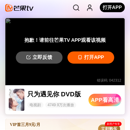
打开APP
抱歉！请前往芒果TV APP观看该视频
立即反馈
打开APP
错误码: 042312
只为遇见你 DVD版
APP看高清
电视剧
4749.9万次播放
新用户专享
VIP首三月9元/月
立刻购买