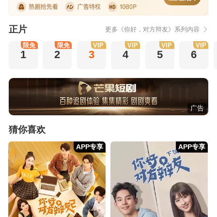
正片
更多《你好，对方辩友》系列内容
限免
限免
VIP
VIP
VIP
VIP
1
2
3
4
5
6
广告
猜你喜欢
APP专享
APP专享