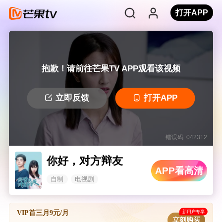
打开APP
抱歉！请前往芒果TV APP观看该视频
立即反馈
打开APP
错误码: 042312
你好，对方辩友
APP看高清
自制
电视剧
新用户专享
VIP首三月9元/月
立刻购买